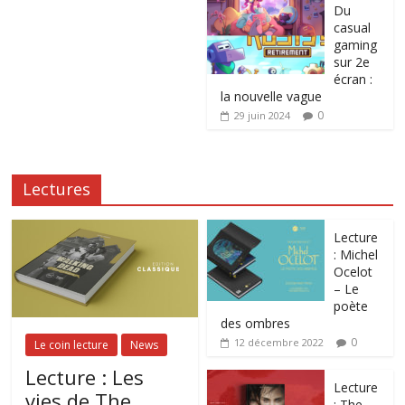
Du
casual
gaming
sur 2e
écran :
la nouvelle vague
0
29 juin 2024
Lectures
Lecture
: Michel
Ocelot
– Le
poète
des ombres
0
12 décembre 2022
Le coin lecture
News
Lecture : Les
Lecture
vies de The
: The