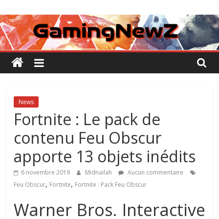
Passer
GamingNewZ
au
contenu
Tests
et
Actu
des
jeux
vidéo
News
Fortnite : Le pack de
contenu Feu Obscur
apporte 13 objets inédits
6 novembre 2019
Midnailah
Aucun commentaire
,
,
Feu Obscur
Fortnite
Fortnite : Pack Feu Obscur
Warner Bros. Interactive