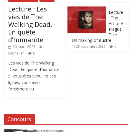
Lecture : Les
Lecture
vies de The
: The
Walking Dead.
Art of A
Plague
En quête
Tale –
d’humanité
Un making-of illustré
0
10 mars 2023
23 novembre 2022
Midnailah
0
Les vies de The Walking
Dead. En quête d’humanité
Si vous êtes venu lire ces
lignes, vous avez
forcément vu
Concours