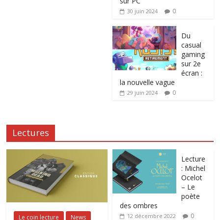
sur PC
0
30 juin 2024
Du
casual
gaming
sur 2e
écran :
la nouvelle vague
0
29 juin 2024
Lectures
Lecture
: Michel
Ocelot
– Le
poète
des ombres
0
12 décembre 2022
Le coin lecture
News