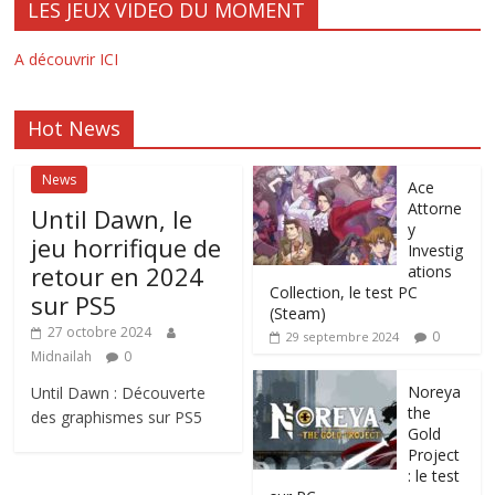
LES JEUX VIDEO DU MOMENT
A découvrir ICI
Hot News
News
Ace
Attorne
Until Dawn, le
y
jeu horrifique de
Investig
retour en 2024
ations
Collection, le test PC
sur PS5
(Steam)
27 octobre 2024
0
29 septembre 2024
Midnailah
0
Noreya
Until Dawn : Découverte
the
des graphismes sur PS5
Gold
Project
: le test