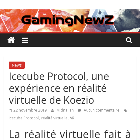
Passer
GamingNewZ
au
contenu
Tests
et
Actu
des
jeux
vidéo
News
Icecube Protocol, une
expérience en réalité
virtuelle de Koezio
22 novembre 2019
Midnailah
Aucun commentaire
,
,
Icecube Protocol
réalité virtuelle
VR
La réalité virtuelle fait à