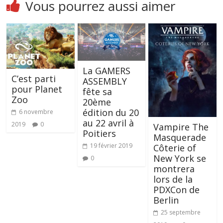
Vous pourrez aussi aimer
La GAMERS
C’est parti
ASSEMBLY
pour Planet
fête sa
Zoo
20ème
édition du 20
6 novembre
au 22 avril à
2019
0
Vampire The
Poitiers
Masquerade
19 février 2019
Côterie of
New York se
0
montrera
lors de la
PDXCon de
Berlin
25 septembre