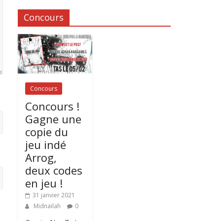
Concours
Concours
Concours !
Gagne une
copie du
jeu indé
Arrog,
deux codes
en jeu !
31 janvier 2021
Midnailah
0