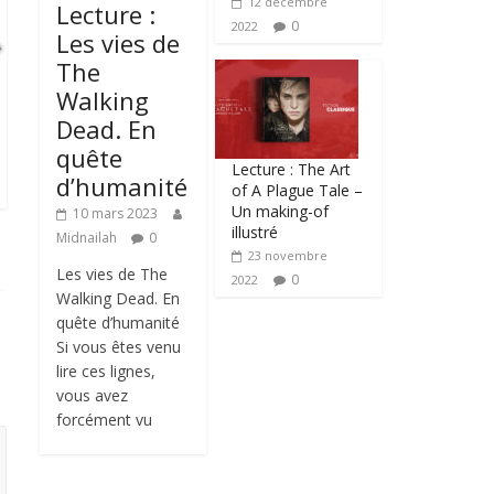
12 décembre
Lecture :
0
2022
Les vies de
The
Walking
Dead. En
quête
Lecture : The Art
d’humanité
of A Plague Tale –
Un making-of
10 mars 2023
illustré
Midnailah
0
23 novembre
Les vies de The
0
2022
Walking Dead. En
quête d’humanité
Si vous êtes venu
lire ces lignes,
vous avez
forcément vu