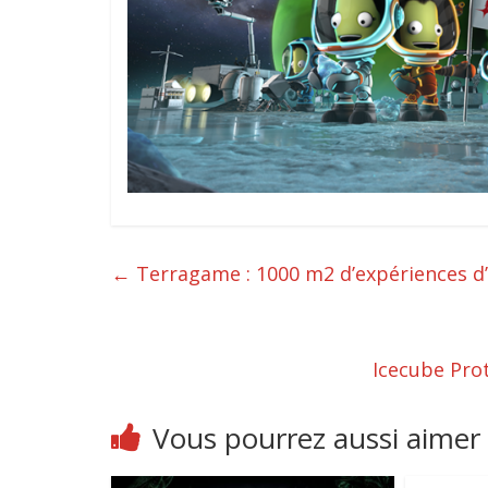
←
Terragame : 1000 m2 d’expériences d’h
Icecube Prot
Vous pourrez aussi aimer