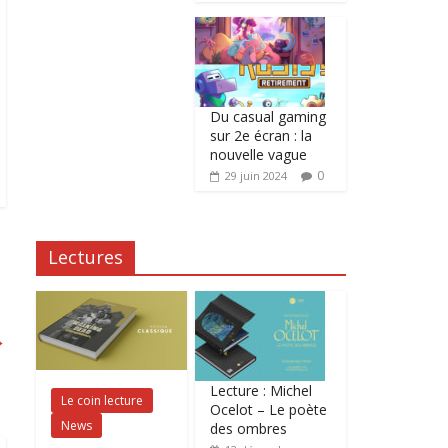
Du casual gaming
sur 2e écran : la
nouvelle vague
0
29 juin 2024
Lectures
→
Lecture : Michel
Le coin lecture
Ocelot – Le poète
News
des ombres