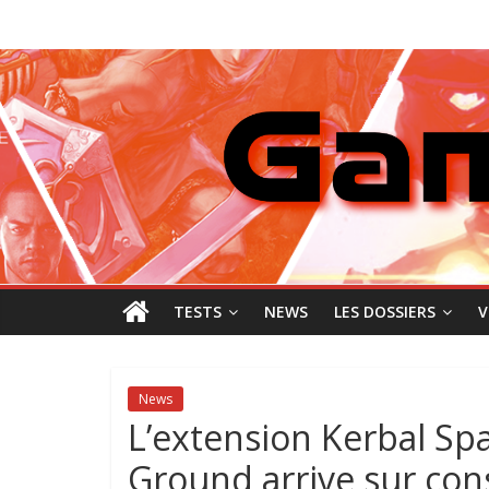
Passer
GamingNewZ
au
contenu
Tests
et
Actu
des
jeux
vidéo
TESTS
NEWS
LES DOSSIERS
V
News
L’extension Kerbal Sp
Ground arrive sur con