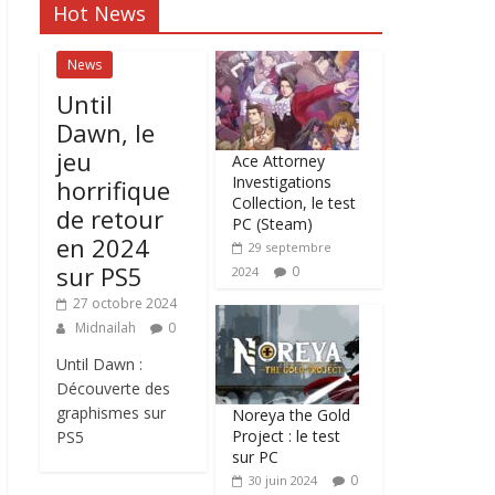
Hot News
News
Until
Dawn, le
jeu
Ace Attorney
Investigations
horrifique
Collection, le test
de retour
PC (Steam)
en 2024
29 septembre
sur PS5
0
2024
27 octobre 2024
Midnailah
0
Until Dawn :
Découverte des
graphismes sur
Noreya the Gold
Project : le test
PS5
sur PC
0
30 juin 2024