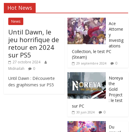
Hot News
News
Ace
Attorne
Until Dawn, le
y
jeu horrifique de
Investig
retour en 2024
ations
Collection, le test PC
sur PS5
(Steam)
27 octobre 2024
0
29 septembre 2024
Midnailah
0
Noreya
Until Dawn : Découverte
the
des graphismes sur PS5
Gold
Project
: le test
sur PC
0
30 juin 2024
Du