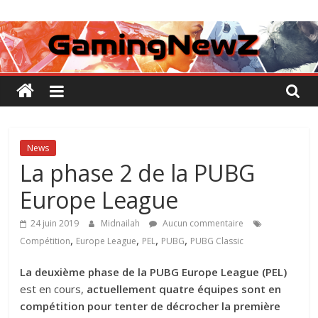
Passer
GamingNewZ
au
contenu
Tests
et
Actu
des
jeux
vidéo
News
La phase 2 de la PUBG
Europe League
24 juin 2019
Midnailah
Aucun commentaire
,
,
,
,
Compétition
Europe League
PEL
PUBG
PUBG Classic
La deuxième phase de la PUBG Europe League (PEL)
est en cours,
actuellement quatre équipes sont en
compétition pour tenter de décrocher la première