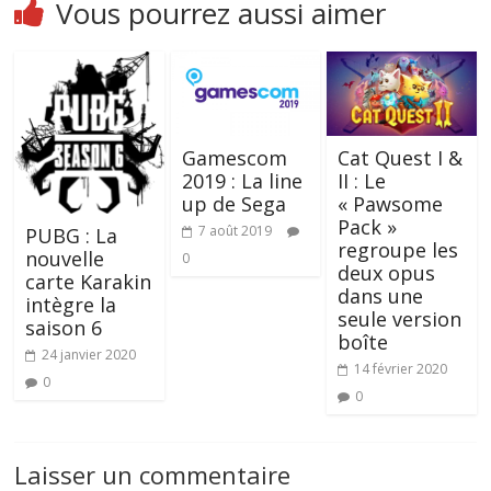
Vous pourrez aussi aimer
Gamescom
Cat Quest I &
2019 : La line
II : Le
up de Sega
« Pawsome
Pack »
7 août 2019
PUBG : La
regroupe les
nouvelle
0
deux opus
carte Karakin
dans une
intègre la
seule version
saison 6
boîte
24 janvier 2020
14 février 2020
0
0
Laisser un commentaire