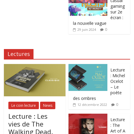
casual
gaming
sur 2e
écran :
la nouvelle vague
0
29 juin 2024
Lectures
Lecture
: Michel
Ocelot
– Le
poète
des ombres
0
12 décembre 2022
Le coin lecture
News
Lecture : Les
Lecture
vies de The
: The
Walking Dead.
Art of A