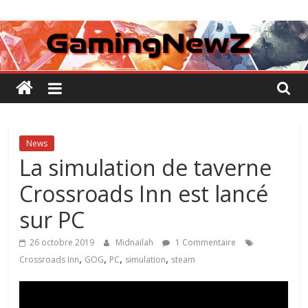
Passer
GamingNewZ
au
contenu
Tests
et
Actu
des
jeux
vidéo
News
La simulation de taverne
Crossroads Inn est lancé
sur PC
26 octobre 2019
Midnailah
1 Commentaire
,
,
,
,
Crossroads Inn
GOG
PC
simulation
steam