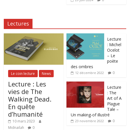
Lectures
Lecture
: Michel
Ocelot
– Le
poète
des ombres
0
12 décembre 2022
Le coin lecture
News
Lecture : Les
Lecture
vies de The
: The
Walking Dead.
Art of A
Plague
En quête
Tale –
d’humanité
Un making-of illustré
0
10 mars 2023
23 novembre 2022
Midnailah
0