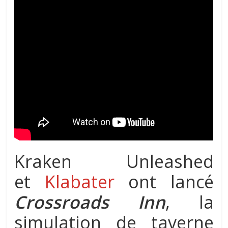
Kraken Unleashed
et
Klabater
ont lancé
Crossroads Inn
, la
simulation de taverne