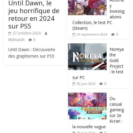
Until Dawn, le
y
jeu horrifique de
Investig
retour en 2024
ations
Collection, le test PC
sur PS5
(Steam)
27 octobre 2024
0
29 septembre 2024
Midnailah
0
Noreya
Until Dawn : Découverte
the
des graphismes sur PS5
Gold
Project
: le test
sur PC
0
30 juin 2024
Du
casual
gaming
sur 2e
écran :
la nouvelle vague
0
29 juin 2024