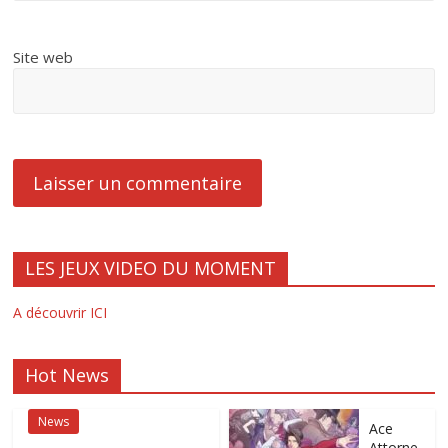
Site web
LES JEUX VIDEO DU MOMENT
A découvrir ICI
Hot News
News
Ace
Attorne