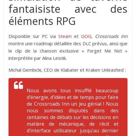
fantaisiste avec des
éléments RPG
Disponible sur PC via
Steam
et
GOG
,
Crossroads Inn
montre une roadmap détaillée des DLC prévus, ainsi que
le clip de la chanson exclusive « Forget Me Not »
interprétée par Alina Lesnik.
Michal Gembicki, CEO de Klabater et Kraken Unleashed :
Nous avons tous insufflé beaucoup
d’énergie, d’idées et de temps pour faire
de Crossroads Inn un jeu génial ! Nous
nous sommes disputés dans des
centaines de débats sur les décisions en
matière de mécanique, de récit et
d’interface utilisateur jusqu’au dernier