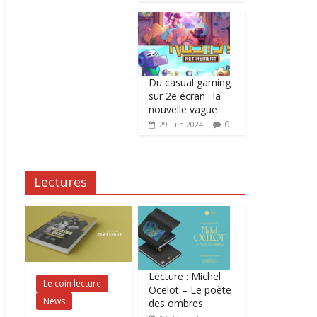
Du casual gaming
sur 2e écran : la
nouvelle vague
0
29 juin 2024
Lectures
Lecture : Michel
Le coin lecture
Ocelot – Le poète
News
des ombres