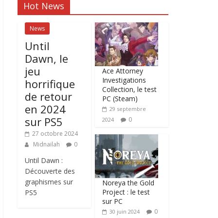
Hot News
News
Until
Dawn, le
jeu
Ace Attorney
Investigations
horrifique
Collection, le test
de retour
PC (Steam)
en 2024
29 septembre
sur PS5
0
2024
27 octobre 2024
Midnailah
0
Until Dawn :
Découverte des
graphismes sur
Noreya the Gold
Project : le test
PS5
sur PC
0
30 juin 2024