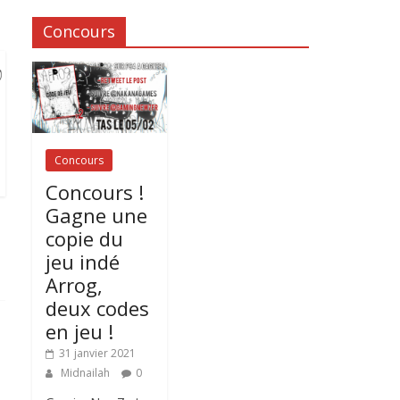
Concours
Concours
Concours !
Gagne une
copie du
jeu indé
Arrog,
deux codes
en jeu !
31 janvier 2021
Midnailah
0