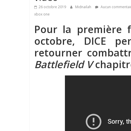
26 octobre 2019
Midnailah
Aucun commentai
xbox one
Pour la première f
octobre, DICE pe
retourner combattr
Battlefield V
chapitr