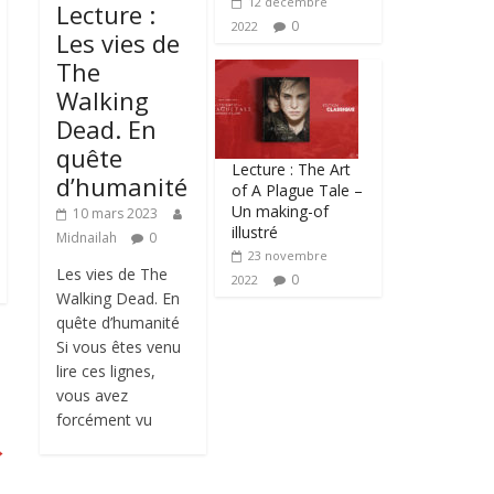
12 décembre
Lecture :
0
2022
Les vies de
The
Walking
Dead. En
quête
Lecture : The Art
d’humanité
of A Plague Tale –
Un making-of
10 mars 2023
illustré
Midnailah
0
23 novembre
Les vies de The
0
2022
Walking Dead. En
quête d’humanité
Si vous êtes venu
lire ces lignes,
vous avez
forcément vu
→