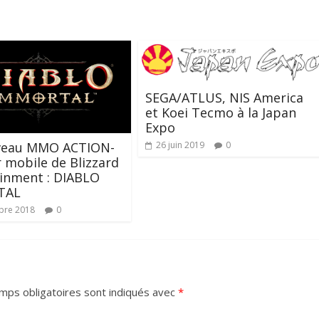
SEGA/ATLUS, NIS America
et Koei Tecmo à la Japan
Expo
26 juin 2019
0
veau MMO ACTION-
 mobile de Blizzard
inment : DIABLO
TAL
bre 2018
0
mps obligatoires sont indiqués avec
*