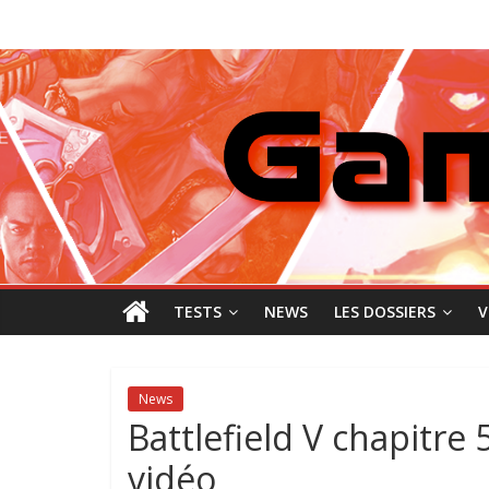
Passer
GamingNewZ
au
contenu
Tests
et
Actu
des
jeux
vidéo
TESTS
NEWS
LES DOSSIERS
V
News
Battlefield V chapitre 
vidéo