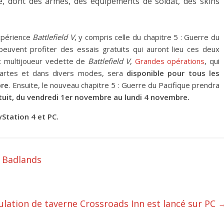
, dont des armes, des équipements de soldat, des skins
expérience
Battlefield V
, y compris celle du chapitre 5 : Guerre du
euvent profiter des essais gratuits qui auront lieu ces deux
t multijoueur vedette de
Battlefield V
,
Grandes opérations
, qui
 cartes et dans divers modes, sera
disponible pour tous les
bre
. Ensuite, le nouveau chapitre 5 : Guerre du Pacifique prendra
tuit, du vendredi 1er novembre au lundi 4 novembre.
Station 4 et PC.
s Badlands
ulation de taverne Crossroads Inn est lancé sur PC