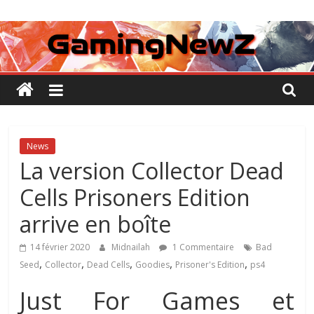
Passer
GamingNewZ
au
contenu
Tests
et
Actu
des
jeux
vidéo
News
La version Collector Dead
Cells Prisoners Edition
arrive en boîte
14 février 2020
Midnailah
1 Commentaire
Bad
,
,
,
,
,
Seed
Collector
Dead Cells
Goodies
Prisoner's Edition
ps4
Just For Games et