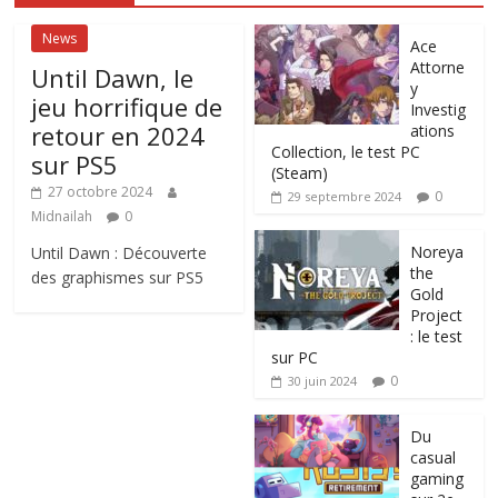
News
Ace
Attorne
Until Dawn, le
y
jeu horrifique de
Investig
retour en 2024
ations
Collection, le test PC
sur PS5
(Steam)
27 octobre 2024
0
29 septembre 2024
Midnailah
0
Noreya
Until Dawn : Découverte
the
des graphismes sur PS5
Gold
Project
: le test
sur PC
0
30 juin 2024
Du
casual
gaming