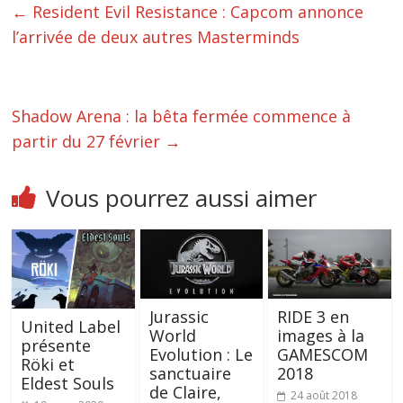
←
Resident Evil Resistance : Capcom annonce
l’arrivée de deux autres Masterminds
Shadow Arena : la bêta fermée commence à
partir du 27 février
→
Vous pourrez aussi aimer
Jurassic
RIDE 3 en
United Label
World
images à la
présente
Evolution : Le
GAMESCOM
Röki et
sanctuaire
2018
Eldest Souls
de Claire,
24 août 2018