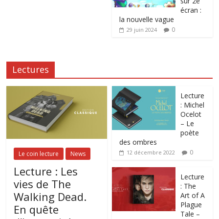
sur 2e
écran :
la nouvelle vague
0
29 juin 2024
Lectures
Lecture
: Michel
Ocelot
– Le
poète
des ombres
0
12 décembre 2022
Le coin lecture
News
Lecture : Les
Lecture
vies de The
: The
Walking Dead.
Art of A
Plague
En quête
Tale –