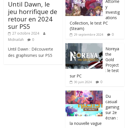
Attorne
Until Dawn, le
y
jeu horrifique de
Investig
retour en 2024
ations
Collection, le test PC
sur PS5
(Steam)
27 octobre 2024
0
29 septembre 2024
Midnailah
0
Noreya
Until Dawn : Découverte
the
des graphismes sur PS5
Gold
Project
: le test
sur PC
0
30 juin 2024
Du
casual
gaming
sur 2e
écran :
la nouvelle vague