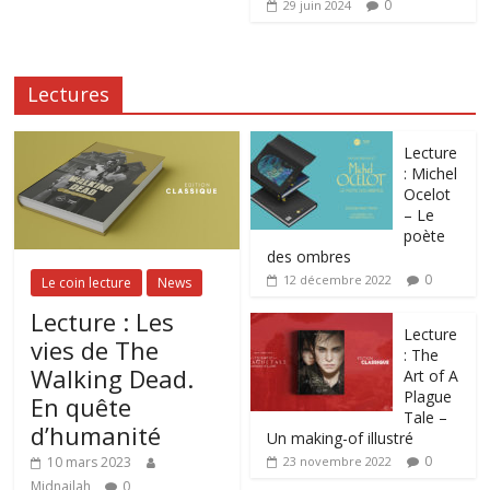
0
29 juin 2024
Lectures
Lecture
: Michel
Ocelot
– Le
poète
des ombres
0
12 décembre 2022
Le coin lecture
News
Lecture : Les
Lecture
vies de The
: The
Walking Dead.
Art of A
Plague
En quête
Tale –
d’humanité
Un making-of illustré
0
10 mars 2023
23 novembre 2022
Midnailah
0