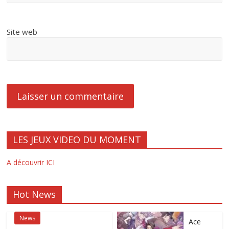
Site web
LES JEUX VIDEO DU MOMENT
A découvrir ICI
Hot News
News
Ace