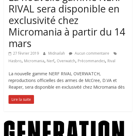
RIVAL sera disponible en
exclusivité chez
Micromania à partir du 14
mars
27 février 2019
Midnailah
Aucun commentaire
,
,
,
,
,
Hasbro
Micromania
Nerf
Overwatch
Précommandes
Rival
La nouvelle gamme NERF RIVAL OVERWATCH,
reproductions officielles des armes de McCree, D.VA et
Reaper, sera disponible en exclusivité chez Micromania dès
Lire la suite