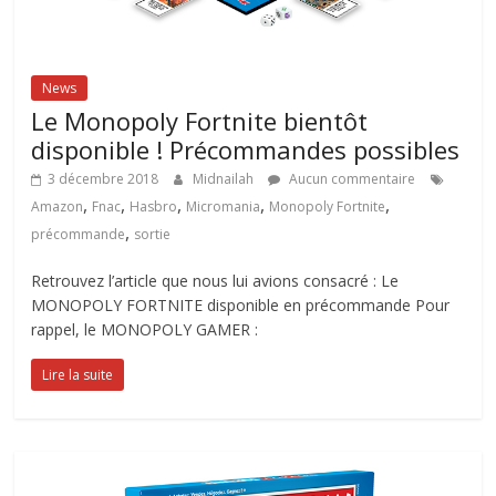
News
Le Monopoly Fortnite bientôt
disponible ! Précommandes possibles
3 décembre 2018
Midnailah
Aucun commentaire
,
,
,
,
,
Amazon
Fnac
Hasbro
Micromania
Monopoly Fortnite
,
précommande
sortie
Retrouvez l’article que nous lui avions consacré : Le
MONOPOLY FORTNITE disponible en précommande Pour
rappel, le MONOPOLY GAMER :
Lire la suite