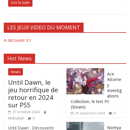
Lire la suite
LES JEUX VIDEO DU MOMENT
A découvrir ICI
Hot News
News
Ace
Attorne
Until Dawn, le
y
jeu horrifique de
Investig
retour en 2024
ations
Collection, le test PC
sur PS5
(Steam)
27 octobre 2024
0
29 septembre 2024
Midnailah
0
Noreya
Until Dawn : Découverte