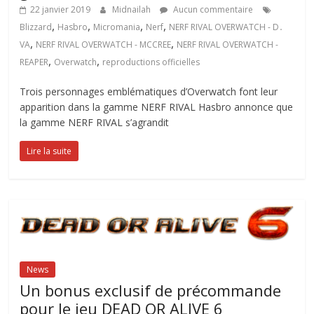
22 janvier 2019
Midnailah
Aucun commentaire
,
,
,
,
Blizzard
Hasbro
Micromania
Nerf
NERF RIVAL OVERWATCH - D․
,
,
VA
NERF RIVAL OVERWATCH - MCCREE
NERF RIVAL OVERWATCH -
,
,
REAPER
Overwatch
reproductions officielles
Trois personnages emblématiques d’Overwatch font leur
apparition dans la gamme NERF RIVAL Hasbro annonce que
la gamme NERF RIVAL s’agrandit
Lire la suite
News
Un bonus exclusif de précommande
pour le jeu DEAD OR ALIVE 6