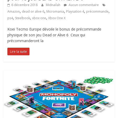
6 décembre 2018
Midnailah
Aucun commentaire
,
,
,
,
,
Amazon
dead or alive 6
Micromania
Playsation 4
précommande
,
,
,
ps4
Steelbook
xbox one
Xbox One X
Koei Tecmo Europe dévoile le bonus de précommande
physique de son jeu Dead or Alive 6 Ceux qui
précommanderont la
Lire la suite