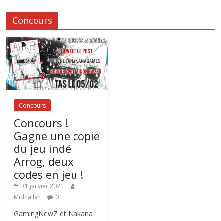
Concours
Concours
Concours !
Gagne une copie
du jeu indé
Arrog, deux
codes en jeu !
31 janvier 2021
Midnailah
0
GamingNewZ et Nakana