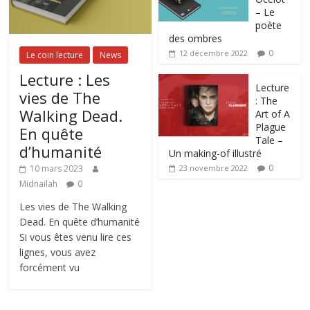
– Le
poète
des ombres
0
12 décembre 2022
Le coin lecture
News
Lecture : Les
Lecture
vies de The
: The
Walking Dead.
Art of A
Plague
En quête
Tale –
d’humanité
Un making-of illustré
0
10 mars 2023
23 novembre 2022
Midnailah
0
Les vies de The Walking
Dead. En quête d’humanité
Si vous êtes venu lire ces
lignes, vous avez
forcément vu