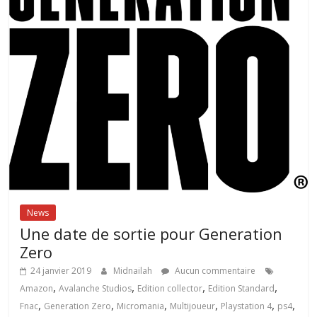
News
Une date de sortie pour Generation
Zero
24 janvier 2019
Midnailah
Aucun commentaire
,
,
,
,
Amazon
Avalanche Studios
Edition collector
Edition Standard
,
,
,
,
,
,
Fnac
Generation Zero
Micromania
Multijoueur
Playstation 4
ps4