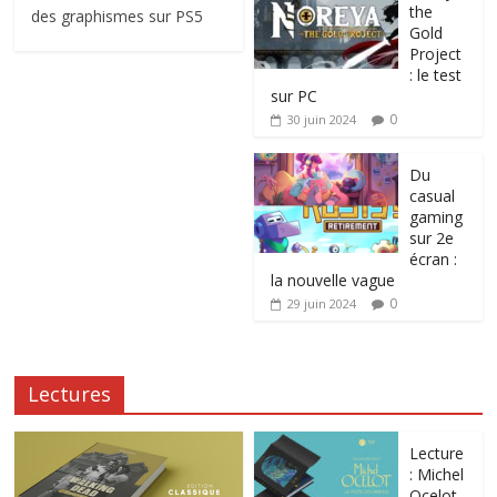
the
des graphismes sur PS5
Gold
Project
: le test
sur PC
0
30 juin 2024
Du
casual
gaming
sur 2e
écran :
la nouvelle vague
0
29 juin 2024
Lectures
Lecture
: Michel
Ocelot