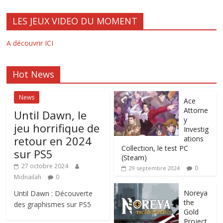
LES JEUX VIDEO DU MOMENT
A découvrir ICI
Hot News
News
Ace
Attorne
Until Dawn, le
y
jeu horrifique de
Investig
retour en 2024
ations
Collection, le test PC
sur PS5
(Steam)
27 octobre 2024
0
29 septembre 2024
Midnailah
0
Noreya
Until Dawn : Découverte
the
des graphismes sur PS5
Gold
Project