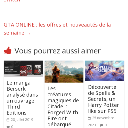
GTA ONLINE : les offres et nouveautés de la
semaine
→
Vous pourrez aussi aimer
Le manga
Découverte
Les
Berserk
de Spells &
créatures
analysé dans
Secrets, un
magiques de
un ouvrage
Harry Potter
Citadel :
Third
like sur PS5
Forged With
Editions
Fire ont
25 novembre
20 juillet 2019
débarqué
2023
0
0