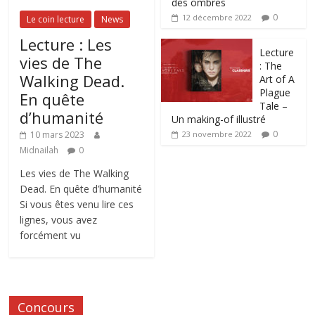
des ombres
0
12 décembre 2022
Le coin lecture
News
Lecture : Les
Lecture
vies de The
: The
Walking Dead.
Art of A
Plague
En quête
Tale –
d’humanité
Un making-of illustré
0
10 mars 2023
23 novembre 2022
Midnailah
0
Les vies de The Walking
Dead. En quête d’humanité
Si vous êtes venu lire ces
lignes, vous avez
forcément vu
Concours