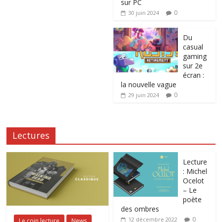
sur PC
0
30 juin 2024
Du
casual
gaming
sur 2e
écran :
la nouvelle vague
0
29 juin 2024
Lectures
Lecture
: Michel
Ocelot
– Le
poète
des ombres
0
12 décembre 2022
Le coin lecture
News