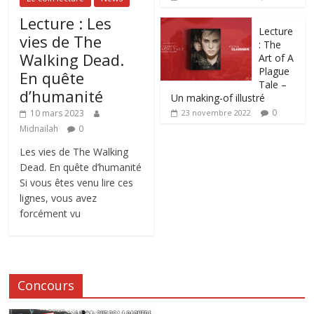
Lecture : Les
Lecture
vies de The
: The
Walking Dead.
Art of A
Plague
En quête
Tale –
d’humanité
Un making-of illustré
0
10 mars 2023
23 novembre 2022
Midnailah
0
Les vies de The Walking
Dead. En quête d’humanité
Si vous êtes venu lire ces
lignes, vous avez
forcément vu
Concours