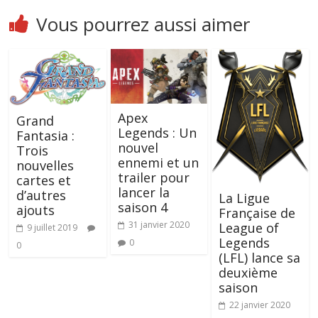
Vous pourrez aussi aimer
Apex
Grand
Legends : Un
Fantasia :
nouvel
Trois
ennemi et un
nouvelles
trailer pour
cartes et
lancer la
d’autres
La Ligue
saison 4
ajouts
Française de
31 janvier 2020
League of
9 juillet 2019
Legends
0
0
(LFL) lance sa
deuxième
saison
22 janvier 2020