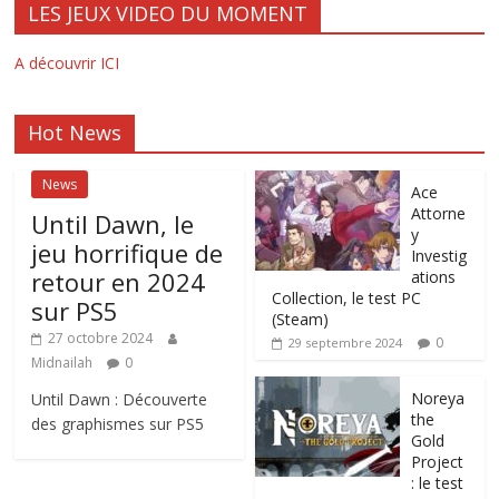
LES JEUX VIDEO DU MOMENT
A découvrir ICI
Hot News
News
Ace
Attorne
Until Dawn, le
y
jeu horrifique de
Investig
retour en 2024
ations
Collection, le test PC
sur PS5
(Steam)
27 octobre 2024
0
29 septembre 2024
Midnailah
0
Noreya
Until Dawn : Découverte
the
des graphismes sur PS5
Gold
Project
: le test