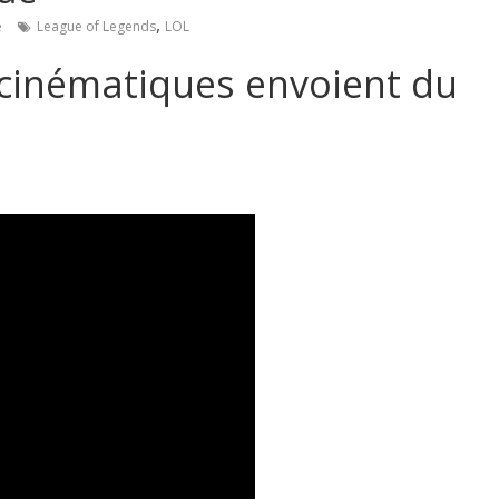
,
e
League of Legends
LOL
 cinématiques envoient du