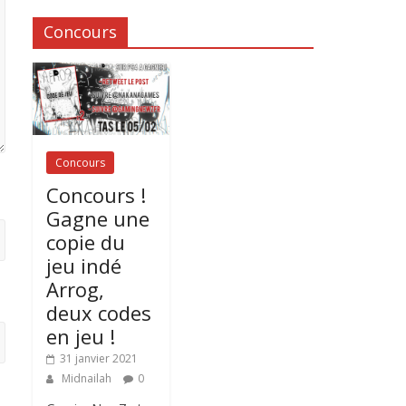
Concours
Concours
Concours !
Gagne une
copie du
jeu indé
Arrog,
deux codes
en jeu !
31 janvier 2021
Midnailah
0