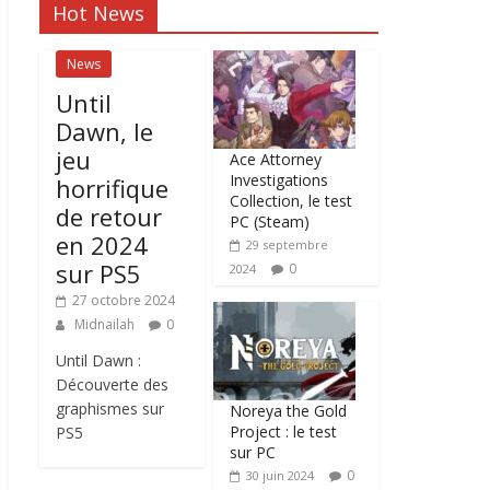
Hot News
News
Until
Dawn, le
jeu
Ace Attorney
Investigations
horrifique
Collection, le test
de retour
PC (Steam)
en 2024
29 septembre
sur PS5
0
2024
27 octobre 2024
Midnailah
0
Until Dawn :
Découverte des
graphismes sur
Noreya the Gold
Project : le test
PS5
sur PC
0
30 juin 2024