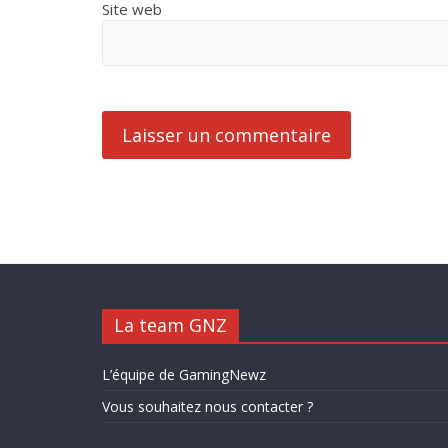
Site web
La team GNZ
L’équipe de GamingNewz
Vous souhaitez nous contacter ?