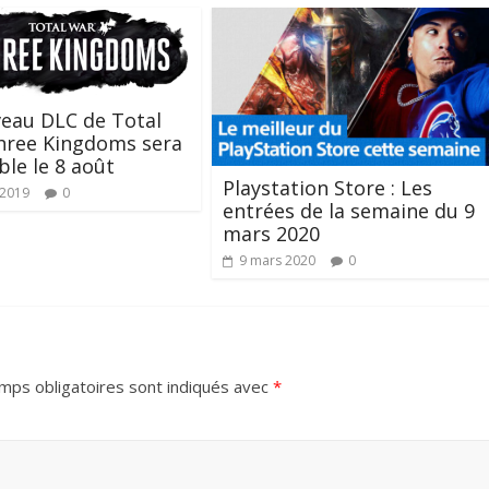
eau DLC de Total
hree Kingdoms sera
ble le 8 août
Playstation Store : Les
t 2019
0
entrées de la semaine du 9
mars 2020
9 mars 2020
0
mps obligatoires sont indiqués avec
*