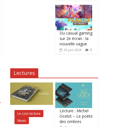
Du casual gaming
sur 2e écran : la
nouvelle vague
0
29 juin 2024
Lectures
→
Lecture : Michel
Le coin lecture
Ocelot – Le poète
News
des ombres