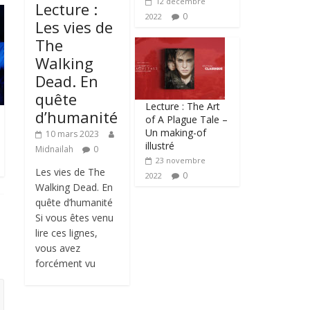
12 décembre
Lecture :
0
2022
Les vies de
The
Walking
Dead. En
quête
Lecture : The Art
d’humanité
of A Plague Tale –
Un making-of
10 mars 2023
illustré
Midnailah
0
23 novembre
Les vies de The
0
2022
Walking Dead. En
quête d’humanité
Si vous êtes venu
lire ces lignes,
vous avez
forcément vu