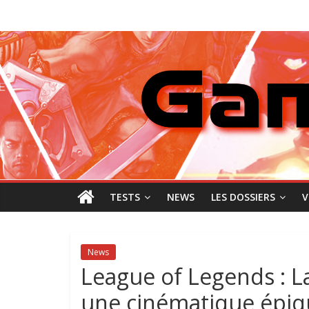
Passer
GamingNewZ
au
contenu
Tests
et
Actu
des
jeux
vidéo
TESTS
NEWS
LES DOSSIERS
V
News
League of Legends : L
une cinématique épiq