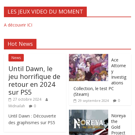
LES JEUX VIDEO DU MOMENT
A découvrir ICI
Hot News
News
Ace
Attorne
Until Dawn, le
y
jeu horrifique de
Investig
retour en 2024
ations
Collection, le test PC
sur PS5
(Steam)
27 octobre 2024
0
29 septembre 2024
Midnailah
0
Noreya
Until Dawn : Découverte
the
des graphismes sur PS5
Gold
Project