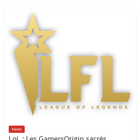
News
LoL : Les GamersOrigin sacrés