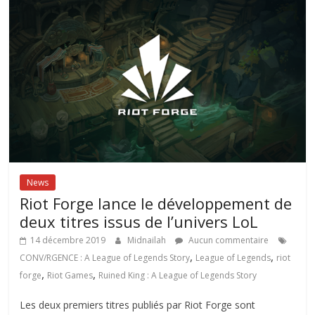
News
Riot Forge lance le développement de
deux titres issus de l’univers LoL
14 décembre 2019
Midnailah
Aucun commentaire
,
,
CONV/RGENCE : A League of Legends Story
League of Legends
riot
,
,
forge
Riot Games
Ruined King : A League of Legends Story
Les deux premiers titres publiés par Riot Forge sont