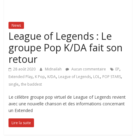
News
League of Legends : Le
groupe Pop K/DA fait son
retour
,
28 août 2020
Midnailah
Aucun commentaire
EP
,
,
,
,
,
,
Extended Play
K Pop
K/DA
League of Legends
LOL
POP STARS
,
single
the baddest
Le célèbre groupe pop virtuel de League of Legends revient
avec une nouvelle chanson et des informations concernant
un Extended
Lire la suite