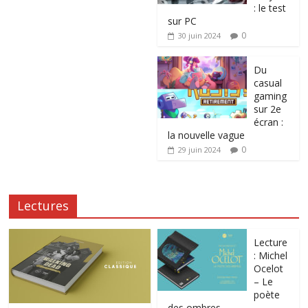
: le test
sur PC
0
30 juin 2024
Du
casual
gaming
sur 2e
écran :
la nouvelle vague
0
29 juin 2024
Lectures
Lecture
: Michel
Ocelot
– Le
poète
des ombres