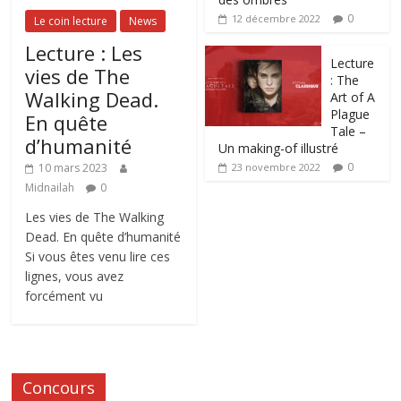
0
12 décembre 2022
Le coin lecture
News
Lecture : Les
Lecture
vies de The
: The
Walking Dead.
Art of A
Plague
En quête
Tale –
d’humanité
Un making-of illustré
0
10 mars 2023
23 novembre 2022
Midnailah
0
Les vies de The Walking
Dead. En quête d’humanité
Si vous êtes venu lire ces
lignes, vous avez
forcément vu
Concours