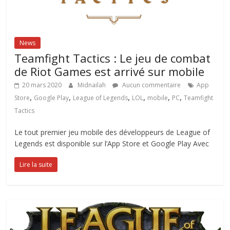
News
Teamfight Tactics : Le jeu de combat
de Riot Games est arrivé sur mobile
20 mars 2020
Midnailah
Aucun commentaire
App
,
,
,
,
,
,
Store
Google Play
League of Legends
LOL
mobile
PC
Teamfight
Tactics
Le tout premier jeu mobile des développeurs de League of
Legends est disponible sur l’App Store et Google Play Avec
Lire la suite