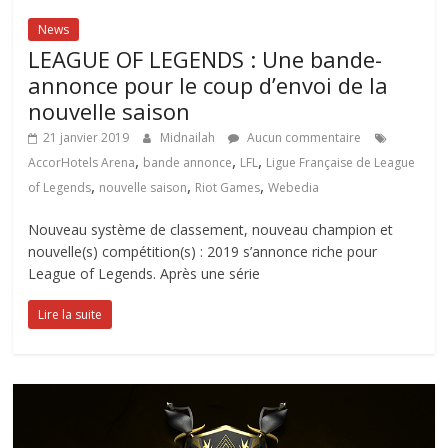
News
LEAGUE OF LEGENDS : Une bande-
annonce pour le coup d’envoi de la
nouvelle saison
21 janvier 2019
Midnailah
Aucun commentaire
,
,
,
AccorHotels Arena
bande annonce
LFL
Ligue Française de League
,
,
,
of Legends
nouvelle saison
Riot Games
Webedia
Nouveau système de classement, nouveau champion et
nouvelle(s) compétition(s) : 2019 s’annonce riche pour
League of Legends. Après une série
Lire la suite