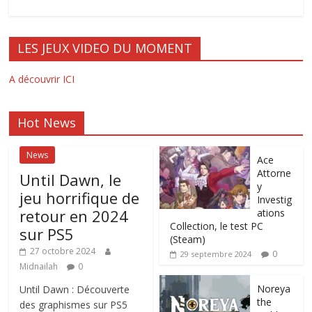
LES JEUX VIDEO DU MOMENT
A découvrir ICI
Hot News
News
Ace
Attorne
Until Dawn, le
y
jeu horrifique de
Investig
retour en 2024
ations
Collection, le test PC
sur PS5
(Steam)
27 octobre 2024
0
29 septembre 2024
Midnailah
0
Noreya
Until Dawn : Découverte
the
des graphismes sur PS5