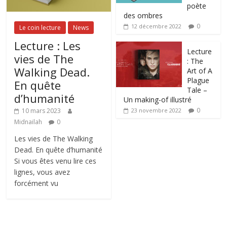
poète
des ombres
0
12 décembre 2022
Le coin lecture
News
Lecture : Les
Lecture
vies de The
: The
Walking Dead.
Art of A
Plague
En quête
Tale –
d’humanité
Un making-of illustré
0
10 mars 2023
23 novembre 2022
Midnailah
0
Les vies de The Walking
Dead. En quête d’humanité
Si vous êtes venu lire ces
lignes, vous avez
forcément vu