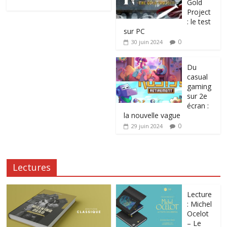
Gold
Project
: le test
sur PC
0
30 juin 2024
Du
casual
gaming
sur 2e
écran :
la nouvelle vague
0
29 juin 2024
Lectures
Lecture
: Michel
Ocelot
– Le