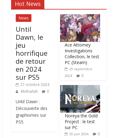
Hot News
News
Until
Dawn, le
jeu
Ace Attorney
Investigations
horrifique
Collection, le test
de retour
PC (Steam)
en 2024
29 septembre
sur PS5
0
2024
27 octobre 2024
Midnailah
0
Until Dawn :
Découverte des
graphismes sur
Noreya the Gold
Project : le test
PS5
sur PC
0
30 juin 2024