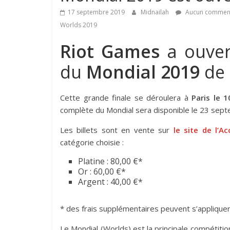
17 septembre 2019
Midnailah
Aucun comment
Worlds 2019
Riot Games
a ouver
du
Mondial 2019
de
Cette grande finale se déroulera à
Paris le 
complète du Mondial sera disponible le 23 sept
Les billets sont en vente sur
le site de l’A
catégorie choisie :
Platine : 80,00 €*
Or : 60,00 €*
Argent : 40,00 €*
* des frais supplémentaires peuvent s’appliquer
Le Mondial (Worlds) est la principale compétiti