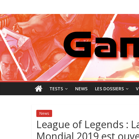
Passer
GamingNewZ
au
contenu
Tests
et
Actu
des
jeux
vidéo
TESTS
NEWS
LES DOSSIERS
V
News
League of Legends : La 
Mondial 2019 est ouve