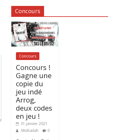
Concours
Concours
Concours !
Gagne une
copie du
jeu indé
Arrog,
deux codes
en jeu !
31 janvier 2021
Midnailah
0