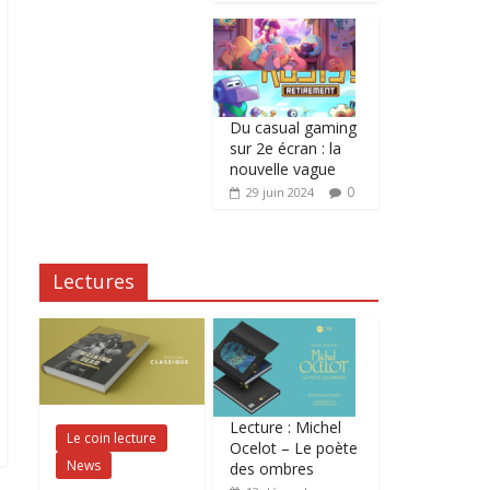
Du casual gaming
sur 2e écran : la
nouvelle vague
0
29 juin 2024
Lectures
Lecture : Michel
Le coin lecture
Ocelot – Le poète
News
des ombres