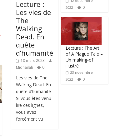
12 décembre
Lecture :
0
2022
Les vies de
The
Walking
→
Dead. En
quête
Lecture : The Art
d’humanité
of A Plague Tale –
Un making-of
10 mars 2023
illustré
Midnailah
0
23 novembre
Les vies de The
0
2022
Walking Dead. En
quête d’humanité
Si vous êtes venu
lire ces lignes,
vous avez
forcément vu