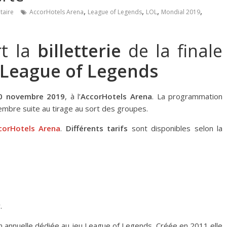
,
,
,
,
aire
AccorHotels Arena
League of Legends
LOL
Mondial 2019
t la
billetterie
de la finale
League of Legends
10 novembre 2019
, à l’
AccorHotels Arena
. La programmation
embre suite au tirage au sort des groupes.
ccorHotels Arena
.
Différents tarifs
sont disponibles selon la
.
on annuelle dédiée au jeu League of Legends. Créée en 2011,elle