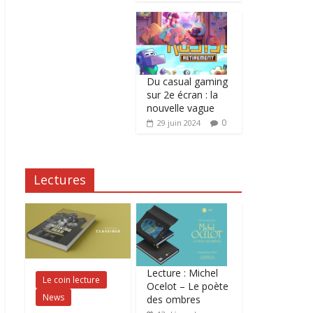
Du casual gaming
sur 2e écran : la
nouvelle vague
0
29 juin 2024
Lectures
Lecture : Michel
Le coin lecture
Ocelot – Le poète
News
des ombres