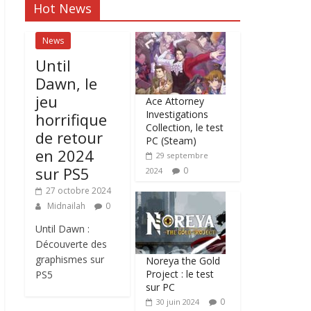
Hot News
News
Until
Dawn, le
jeu
Ace Attorney
Investigations
horrifique
Collection, le test
de retour
PC (Steam)
en 2024
29 septembre
sur PS5
0
2024
27 octobre 2024
Midnailah
0
Until Dawn :
Découverte des
graphismes sur
Noreya the Gold
Project : le test
PS5
sur PC
0
30 juin 2024