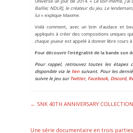
Universe un jour de 2014. «
Le soir-même, j’ai
Baillie; NDLR], le créateur du jeu. Le lendemai
lui
» explique Maxime.
Voilà comment, avec un brin d’audace et be
appliqués à créer des compositions uniques qui 
chaque joueur est appelé à donner libre cours à 
Pour découvrir l’intégralité de la bande son
Pour rappel, retrouvez toutes les étapes
disponible via le
lien
suivant. Pour les derni
suivre le jeu sur
Twitter
,
Facebook
,
Discord
,
R
←
SNK 40TH ANNIVERSARY COLLECTION e
Une série documentaire en trois parties 