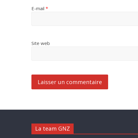
E-mail
*
Site web
La team GNZ