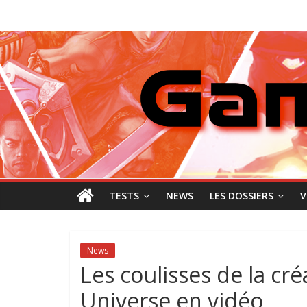
Passer
GamingNewZ
au
contenu
Tests
et
Actu
des
jeux
vidéo
TESTS
NEWS
LES DOSSIERS
V
News
Les coulisses de la cr
Universe en vidéo