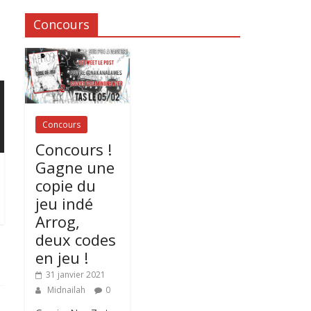
Concours
Concours
Concours !
Gagne une
copie du
jeu indé
Arrog,
deux codes
en jeu !
31 janvier 2021
Midnailah
0