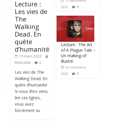
12 décembre
Lecture :
0
2022
Les vies de
The
Walking
Dead. En
quête
Lecture : The Art
d’humanité
of A Plague Tale –
Un making-of
10 mars 2023
illustré
Midnailah
0
23 novembre
Les vies de The
0
2022
Walking Dead. En
quête d’humanité
Si vous êtes venu
lire ces lignes,
vous avez
forcément vu