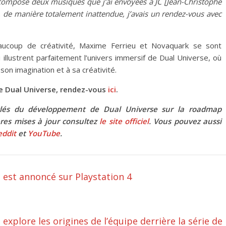
 composé deux musiques que j’ai envoyées à JC [Jean-Christophe
n, de manière totalement inattendue, j’avais un rendez-vous avec
aucoup de créativité, Maxime Ferrieu et Novaquark se sont
illustrent parfaitement l’univers immersif de Dual Universe, où
son imagination et à sa créativité.
 de Dual Universe, rendez-vous
ici
.
 clés du développement de Dual Universe sur la roadmap
ères mises à jour consultez
le site officiel
. Vous pouvez aussi
eddit
et
YouTube
.
st annoncé sur Playstation 4
explore les origines de l’équipe derrière la série de