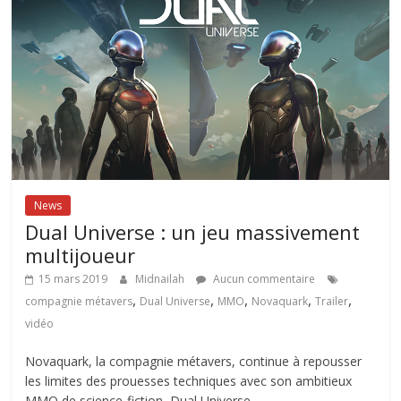
News
Dual Universe : un jeu massivement
multijoueur
15 mars 2019
Midnailah
Aucun commentaire
,
,
,
,
,
compagnie métavers
Dual Universe
MMO
Novaquark
Trailer
vidéo
Novaquark, la compagnie métavers, continue à repousser
les limites des prouesses techniques avec son ambitieux
MMO de science-fiction, Dual Universe