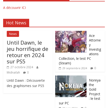
A découvrir ICI
Hot News
News
Ace
Attorne
Until Dawn, le
y
jeu horrifique de
Investig
retour en 2024
ations
Collection, le test PC
sur PS5
(Steam)
27 octobre 2024
0
29 septembre 2024
Midnailah
0
Noreya
Until Dawn : Découverte
the
des graphismes sur PS5
Gold
Project
: le test
sur PC