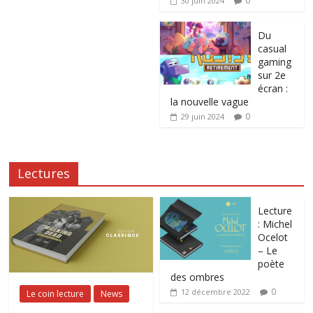
0
30 juin 2024
Du
casual
gaming
sur 2e
écran :
la nouvelle vague
0
29 juin 2024
Lectures
Lecture
: Michel
Ocelot
– Le
poète
des ombres
0
12 décembre 2022
Le coin lecture
News