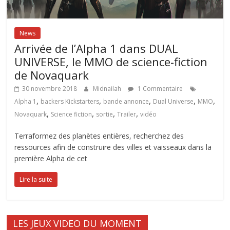
News
Arrivée de l’Alpha 1 dans DUAL
UNIVERSE, le MMO de science-fiction
de Novaquark
30 novembre 2018
Midnailah
1 Commentaire
,
,
,
,
,
Alpha 1
backers Kickstarters
bande annonce
Dual Universe
MMO
,
,
,
,
Novaquark
Science fiction
sortie
Trailer
vidéo
Terraformez des planètes entières, recherchez des
ressources afin de construire des villes et vaisseaux dans la
première Alpha de cet
Lire la suite
LES JEUX VIDEO DU MOMENT