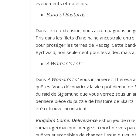
évènements et objectifs.
Band of Bastards :
Dans cette extension, nous accompagnons un gr
Pris dans les filets d’une haine ancestrale entr
pour protéger les terres de Radzig. Cette ban
Rychwald, non seulement pour les aider, mais au
A Woman’s Lot :
Dans
A Woman’s Lot
vous incarnerez Théresa a
quêtes. Vous découvrirez la vie quotidienne de
du raid de Sigismund que vous verrez sous un 
dernière pièce du puzzle de l’histoire de Skalitz
été retrouvé inconscient.
Kingdom Come: Deliverance
est un jeu de rôle
romain-germanique. Vengez la mort de vos paren
quêtes susceptibles de changer l’issue du jeu et