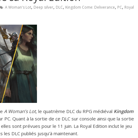
,
,
,
,
,
A Woman's Lot
Deep silver
DLC
Kingdom Come: Deliverance
PC
Royal
ue
A Woman’s Lot,
le quatrième DLC du RPG médiéval
Kingdom
ur PC. Quant à la sortie de ce DLC sur console ainsi que la sortie
elles sont prévues pour le 11 juin. La Royal Edition inclut le jeu
s les DLC publiés jusqu’à maintenant.