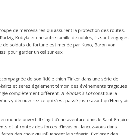
oupe de mercenaires qui assurent la protection des routes.
e Radzig Kobyla et une autre famille de nobles, ils sont engagés
de de soldats de fortune est menée par Kuno, Baron von
ssi pour garder un œil sur eux.
ccompagnée de son fidèle chien Tinker dans une série de
 Skalitz et serez également témoin des événements tragiques
angle complètement différent.
A Woman’s Lot
constitue la
. Vous y découvrirez ce qui s’est passé juste avant qu’Henry ait
 en monde ouvert. Il s’agit d’une aventure dans le Saint Empire
ts et affrontez des forces d’invasion, lancez-vous dans
 faites des choix qui influencent le scénario. Explorez des