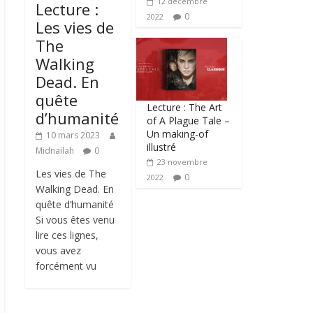
12 décembre
Lecture :
0
2022
Les vies de
The
Walking
Dead. En
quête
Lecture : The Art
d’humanité
of A Plague Tale –
Un making-of
10 mars 2023
illustré
Midnailah
0
23 novembre
Les vies de The
0
2022
Walking Dead. En
quête d’humanité
Si vous êtes venu
lire ces lignes,
vous avez
forcément vu