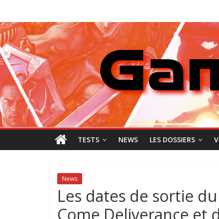
Passer
GamingNewZ
au
contenu
Tests
et
Actu
des
jeux
vidéo
TESTS
NEWS
LES DOSSIERS
V
News
Les dates de sortie 
Come Deliverance et d