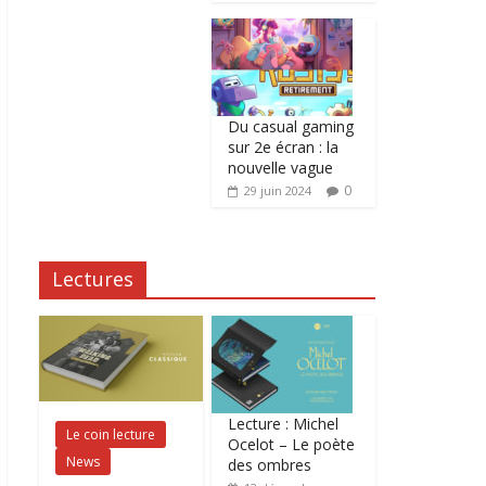
Du casual gaming
sur 2e écran : la
nouvelle vague
0
29 juin 2024
Lectures
Lecture : Michel
Le coin lecture
Ocelot – Le poète
News
des ombres