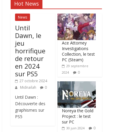
Hot News
News
Until
Dawn, le
jeu
Ace Attorney
Investigations
horrifique
Collection, le test
de retour
PC (Steam)
en 2024
29 septembre
sur PS5
0
2024
27 octobre 2024
Midnailah
0
Until Dawn :
Découverte des
graphismes sur
Noreya the Gold
Project : le test
PS5
sur PC
0
30 juin 2024