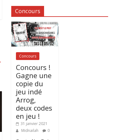
Concours
Concours
→
Concours !
Gagne une
copie du
jeu indé
Arrog,
deux codes
en jeu !
31 janvier 2021
Midnailah
0