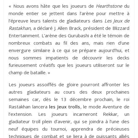
« Nous avons hâte que les joueurs de
Hearthstone
du
monde entier se jettent dans l’arène pour mettre à
l’épreuve leurs talents de gladiateurs dans
Les Jeux de
Rastakhan
, a déclaré J. Allen Brack, président de Blizzard
Entertainment. L’arène des Gurubashi a été le témoin de
nombreux combats au fil des ans, mais rien d’une
envergure similaire à ce qui se prépare aujourd’hui, et
nous sommes impatients de découvrir les decks
furieusement créatifs que les joueurs utiliseront sur le
champ de bataille. »
Les joueurs assoiffés de gloire pourront affronter les
autres gladiateurs au cours des deux prochaines
semaines car, dès le 13 décembre prochain, le roi
Rastakhan lancera
les Jeux trolls
, le mode Aventure de
l’extension. Les joueurs incarneront Rekkar, un
gladiateur troll plein d’avenir, qui se joindra à l’une des
neuf équipes du tournoi, apprendra de précieuses
techniques de combat et se liera à de puissants alliés