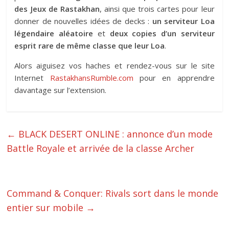
des Jeux de Rastakhan
, ainsi que trois cartes pour leur
donner de nouvelles idées de decks :
un serviteur Loa
légendaire aléatoire
et
deux copies d’un serviteur
esprit rare de même classe que leur Loa
.
Alors aiguisez vos haches et rendez-vous sur le site
Internet
RastakhansRumble.com
pour en apprendre
davantage sur l’extension.
←
BLACK DESERT ONLINE : annonce d’un mode
Battle Royale et arrivée de la classe Archer
Command & Conquer: Rivals sort dans le monde
entier sur mobile
→