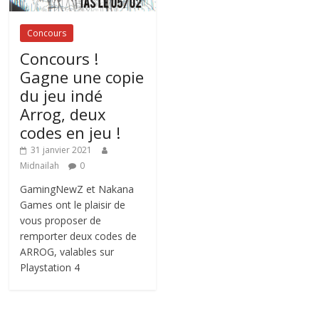
Concours
Concours !
Gagne une copie
du jeu indé
Arrog, deux
codes en jeu !
31 janvier 2021
Midnailah
0
GamingNewZ et Nakana
Games ont le plaisir de
vous proposer de
remporter deux codes de
ARROG, valables sur
Playstation 4