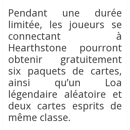
Pendant une durée
limitée, les joueurs se
connectant à
Hearthstone pourront
obtenir gratuitement
six paquets de cartes,
ainsi qu’un Loa
légendaire aléatoire et
deux cartes esprits de
même classe.