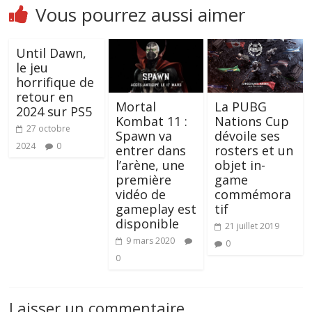
Vous pourrez aussi aimer
Until Dawn,
le jeu
horrifique de
retour en
Mortal
La PUBG
2024 sur PS5
Kombat 11 :
Nations Cup
27 octobre
Spawn va
dévoile ses
2024
0
entrer dans
rosters et un
l’arène, une
objet in-
première
game
vidéo de
commémora
gameplay est
tif
disponible
21 juillet 2019
9 mars 2020
0
0
Laisser un commentaire