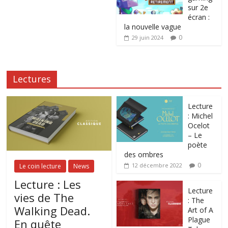
sur 2e
écran :
la nouvelle vague
0
29 juin 2024
Lectures
Lecture
: Michel
Ocelot
– Le
poète
des ombres
0
12 décembre 2022
Le coin lecture
News
Lecture : Les
Lecture
vies de The
: The
Walking Dead.
Art of A
Plague
En quête