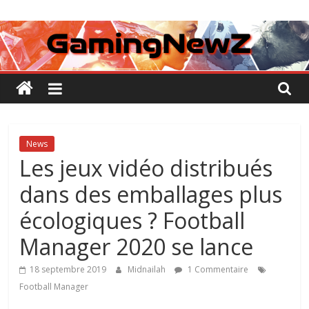
Passer
GamingNewZ
au
contenu
Tests
et
Actu
des
jeux
vidéo
News
Les jeux vidéo distribués
dans des emballages plus
écologiques ? Football
Manager 2020 se lance
18 septembre 2019
Midnailah
1 Commentaire
Football Manager