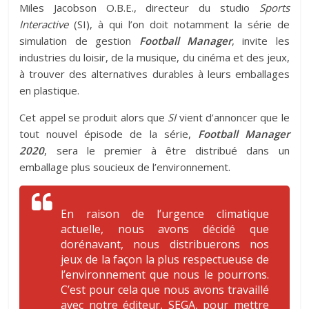
Miles Jacobson O.B.E., directeur du studio
Sports
Interactive
(SI), à qui l’on doit notamment la série de
simulation de gestion
Football Manager
, invite les
industries du loisir, de la musique, du cinéma et des jeux,
à trouver des alternatives durables à leurs emballages
en plastique.
Cet appel se produit alors que
SI
vient d’annoncer que le
tout nouvel épisode de la série,
Football Manager
2020
, sera le premier à être distribué dans un
emballage plus soucieux de l’environnement.
En raison de l’urgence climatique
actuelle, nous avons décidé que
dorénavant, nous distribuerons nos
jeux de la façon la plus respectueuse de
l’environnement que nous le pourrons.
C’est pour cela que nous avons travaillé
avec notre éditeur, SEGA, pour mettre