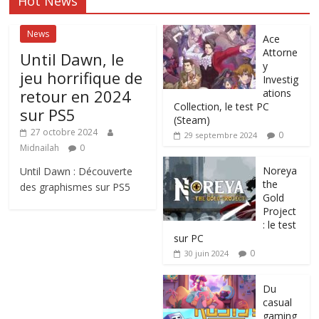
Hot News
News
Ace
Attorne
Until Dawn, le
y
jeu horrifique de
Investig
retour en 2024
ations
Collection, le test PC
sur PS5
(Steam)
27 octobre 2024
0
29 septembre 2024
Midnailah
0
Noreya
Until Dawn : Découverte
the
des graphismes sur PS5
Gold
Project
: le test
sur PC
0
30 juin 2024
Du
casual
gaming