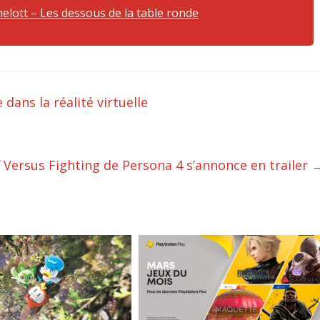
elott – Les dessous de la table ronde
dans la réalité virtuelle
f Versus Fighting de Persona 4 s’annonce en trailer