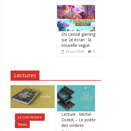
Du casual gaming
sur 2e écran : la
nouvelle vague
0
29 juin 2024
Lectures
Lecture : Michel
Le coin lecture
Ocelot – Le poète
News
des ombres