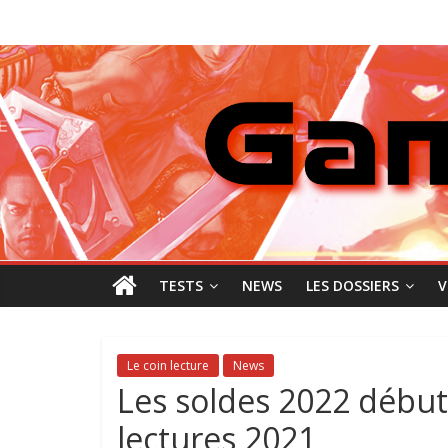
Passer
GamingNewZ
au
contenu
Tests
et
Actu
des
jeux
vidéo
TESTS
NEWS
LES DOSSIERS
V
Le coin lecture
News
Les soldes 2022 débute
lectures 2021