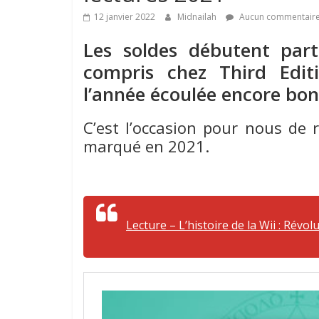
12 janvier 2022
Midnailah
Aucun commentair
Les soldes débutent part
compris chez Third Edit
l’année écoulée encore bo
C’est l’occasion pour nous de r
marqué en 2021.
Lecture – L’histoire de la Wii : Révo