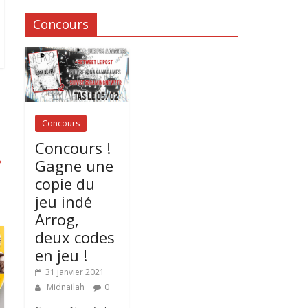
Concours
Concours
Concours !
→
Gagne une
copie du
jeu indé
Arrog,
deux codes
en jeu !
31 janvier 2021
Midnailah
0