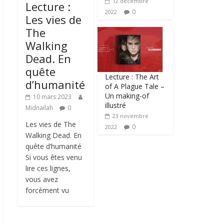
12 décembre
Lecture :
0
2022
Les vies de
The
Walking
Dead. En
quête
Lecture : The Art
d’humanité
of A Plague Tale –
Un making-of
10 mars 2023
illustré
Midnailah
0
23 novembre
Les vies de The
0
2022
Walking Dead. En
quête d’humanité
Si vous êtes venu
lire ces lignes,
vous avez
forcément vu