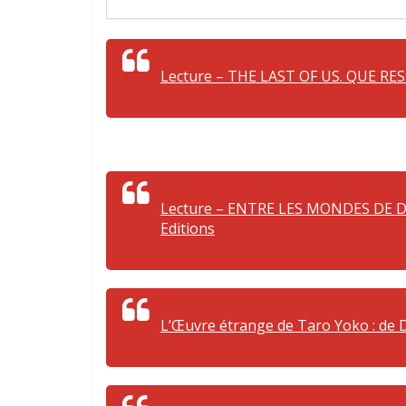
Lecture – THE LAST OF US. QUE RES
Lecture – ENTRE LES MONDES DE D
Editions
L’Œuvre étrange de Taro Yoko : de 