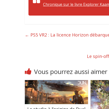
Chronique sur le livre Explorer Kaam
←
PS5 VR2 : La licence Horizon débarque 
Le spin-of
Vous pourrez aussi aimer
Le studio à l’origine de Dual