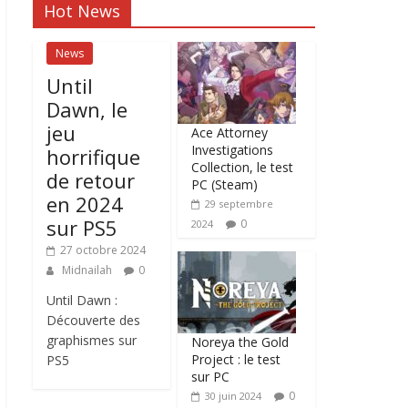
Hot News
News
Until
Dawn, le
jeu
Ace Attorney
Investigations
horrifique
Collection, le test
de retour
PC (Steam)
en 2024
29 septembre
sur PS5
0
2024
27 octobre 2024
Midnailah
0
Until Dawn :
Découverte des
graphismes sur
Noreya the Gold
Project : le test
PS5
sur PC
0
30 juin 2024