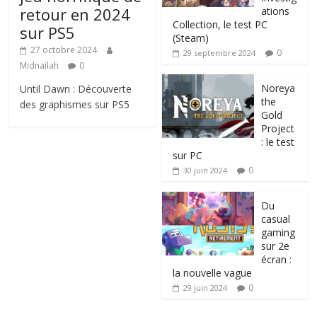
retour en 2024
ations
Collection, le test PC
sur PS5
(Steam)
27 octobre 2024
0
29 septembre 2024
Midnailah
0
Noreya
Until Dawn : Découverte
the
des graphismes sur PS5
Gold
Project
: le test
sur PC
0
30 juin 2024
Du
casual
gaming
sur 2e
écran :
la nouvelle vague
0
29 juin 2024