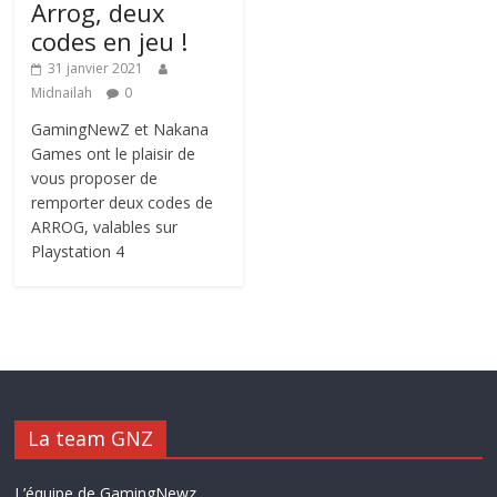
Arrog, deux
codes en jeu !
31 janvier 2021
Midnailah
0
GamingNewZ et Nakana
Games ont le plaisir de
vous proposer de
remporter deux codes de
ARROG, valables sur
Playstation 4
La team GNZ
L’équipe de GamingNewz