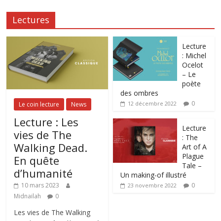
Lectures
Lecture
: Michel
Ocelot
– Le
poète
des ombres
0
12 décembre 2022
Le coin lecture
News
Lecture : Les
Lecture
vies de The
: The
Walking Dead.
Art of A
Plague
En quête
Tale –
d’humanité
Un making-of illustré
0
10 mars 2023
23 novembre 2022
Midnailah
0
Les vies de The Walking