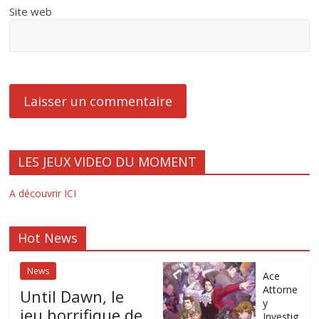
Site web
LES JEUX VIDEO DU MOMENT
A découvrir ICI
Hot News
News
Ace
Attorne
Until Dawn, le
y
jeu horrifique de
Investig