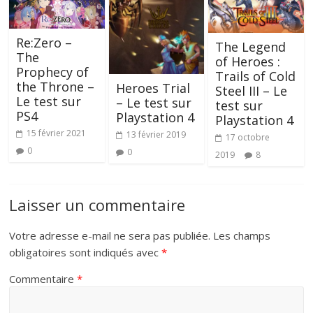
Re:Zero –
The Legend
The
of Heroes :
Prophecy of
Trails of Cold
the Throne –
Heroes Trial
Steel III – Le
Le test sur
– Le test sur
test sur
PS4
Playstation 4
Playstation 4
15 février 2021
13 février 2019
17 octobre
0
0
2019
8
Laisser un commentaire
Votre adresse e-mail ne sera pas publiée.
Les champs
obligatoires sont indiqués avec
*
Commentaire
*