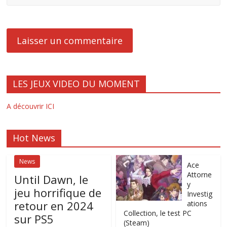
LES JEUX VIDEO DU MOMENT
A découvrir ICI
Hot News
News
Ace
Attorne
Until Dawn, le
y
jeu horrifique de
Investig
retour en 2024
ations
Collection, le test PC
sur PS5
(Steam)