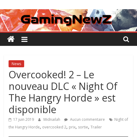
Passer
GamingNewZ
au
contenu
Tests
et
Actu
des
jeux
vidéo
News
Overcooked! 2 – Le
nouveau DLC « Night Of
The Hangry Horde » est
disponible
17 juin 2019
Midnailah
Aucun commentaire
Night of
,
,
,
,
the Hangry Horde
overcooked 2
prix
sortie
Trailer