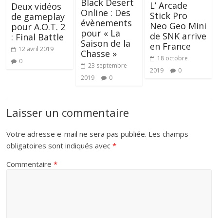
Black Desert
L’ Arcade
Deux vidéos
Online : Des
Stick Pro
de gameplay
évènements
Neo Geo Mini
pour A.O.T. 2
pour « La
de SNK arrive
: Final Battle
Saison de la
en France
12 avril 2019
Chasse »
18 octobre
0
23 septembre
2019
0
2019
0
Laisser un commentaire
Votre adresse e-mail ne sera pas publiée.
Les champs
obligatoires sont indiqués avec
*
Commentaire
*