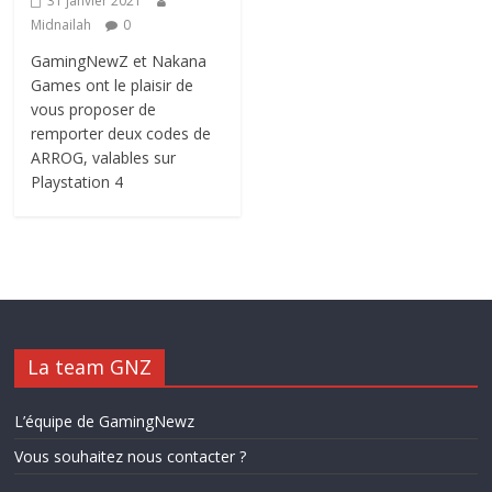
31 janvier 2021
Midnailah
0
GamingNewZ et Nakana
Games ont le plaisir de
vous proposer de
remporter deux codes de
ARROG, valables sur
Playstation 4
La team GNZ
L’équipe de GamingNewz
Vous souhaitez nous contacter ?