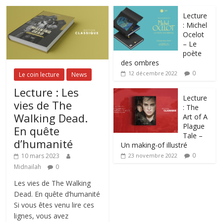
Lecture
: Michel
Ocelot
– Le
poète
des ombres
0
12 décembre 2022
Le coin lecture
News
Lecture : Les
Lecture
vies de The
: The
Walking Dead.
Art of A
Plague
En quête
Tale –
d’humanité
Un making-of illustré
0
10 mars 2023
23 novembre 2022
Midnailah
0
Les vies de The Walking
Dead. En quête d’humanité
Si vous êtes venu lire ces
lignes, vous avez