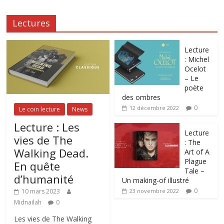
Lectures
Lecture
: Michel
Ocelot
– Le
poète
des ombres
0
12 décembre 2022
Le coin lecture
News
Lecture : Les
Lecture
vies de The
: The
Walking Dead.
Art of A
Plague
En quête
Tale –
d’humanité
Un making-of illustré
0
10 mars 2023
23 novembre 2022
Midnailah
0
Les vies de The Walking