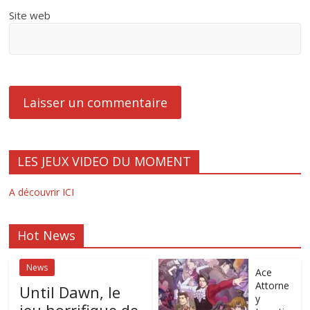
Site web
LES JEUX VIDEO DU MOMENT
A découvrir ICI
Hot News
News
Ace
Attorne
Until Dawn, le
y