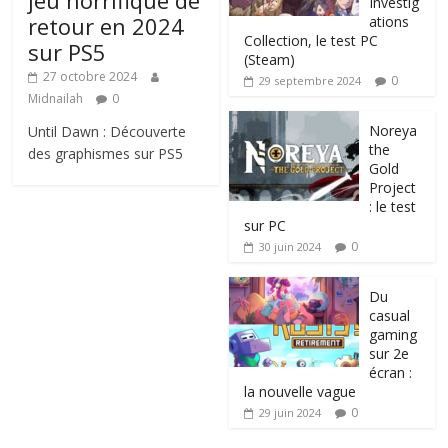
jeu horrifique de
Investig
retour en 2024
ations
Collection, le test PC
sur PS5
(Steam)
27 octobre 2024
0
29 septembre 2024
Midnailah
0
Noreya
Until Dawn : Découverte
the
des graphismes sur PS5
Gold
Project
: le test
sur PC
0
30 juin 2024
Du
casual
gaming
sur 2e
écran :
la nouvelle vague
0
29 juin 2024