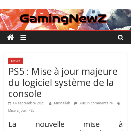
Passer
GamingNewZ
au
contenu
Tests
et
Actu
des
jeux
vidéo
News
PS5 : Mise à jour majeure
du logiciel système de la
console
14 septembre 2021
Midnailah
Aucun commentaire
,
Mise à jour
PS5
La nouvelle
mise à