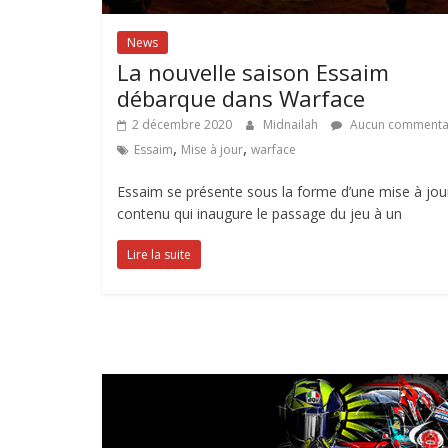
News
La nouvelle saison Essaim
débarque dans Warface
2 décembre 2020
Midnailah
Aucun commenta
,
,
Essaim
Mise à jour
warface
Essaim se présente sous la forme d’une mise à jou
contenu qui inaugure le passage du jeu à un
Lire la suite