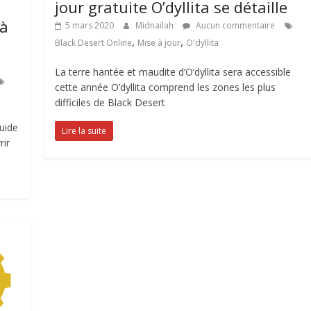
jour gratuite O’dyllita se détaille
 à
5 mars 2020
Midnailah
Aucun commentaire
,
,
Black Desert Online
Mise à jour
O'dyllita
La terre hantée et maudite d’O’dyllita sera accessible
cette année O’dyllita comprend les zones les plus
difficiles de Black Desert
guide
Lire la suite
rir