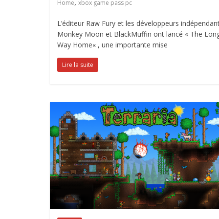
,
Home
xbox game pass pc
L’éditeur Raw Fury et les développeurs indépendan
Monkey Moon et BlackMuffin ont lancé « The Lon
Way Home« , une importante mise
Lire la suite