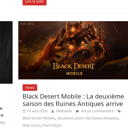
Lire la suite
News
Black Desert Mobile : La deuxième
saison des Ruines Antiques arrive
»
16 avril 2020
Midnailah
Aucun commentaire
,
,
Black Desert Mobile
deuxième saison des Ruines Antiques
Way
,
Mise à jour
Pearl Abyss