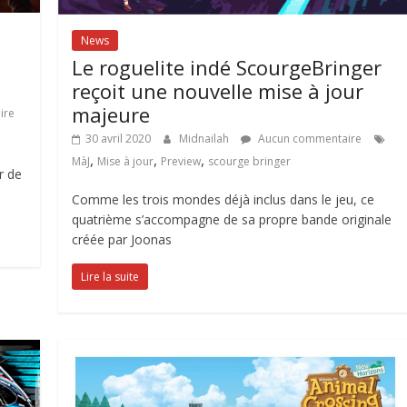
News
Le roguelite indé ScourgeBringer
reçoit une nouvelle mise à jour
majeure
ire
30 avril 2020
Midnailah
Aucun commentaire
,
,
,
MàJ
Mise à jour
Preview
scourge bringer
r de
Comme les trois mondes déjà inclus dans le jeu, ce
quatrième s’accompagne de sa propre bande originale
créée par Joonas
Lire la suite