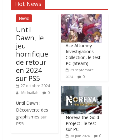
Hot News
News
Until
Dawn, le
jeu
Ace Attorney
Investigations
horrifique
Collection, le test
de retour
PC (Steam)
en 2024
29 septembre
sur PS5
0
2024
27 octobre 2024
Midnailah
0
Until Dawn :
Découverte des
graphismes sur
Noreya the Gold
Project : le test
PS5
sur PC
0
30 juin 2024