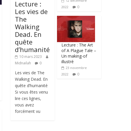
12 décembre
Lecture :
0
2022
Les vies de
The
Walking
Dead. En
quête
Lecture : The Art
d’humanité
of A Plague Tale –
Un making-of
10 mars 2023
illustré
Midnailah
0
23 novembre
Les vies de The
0
2022
Walking Dead. En
quête d’humanité
Si vous êtes venu
lire ces lignes,
vous avez
forcément vu