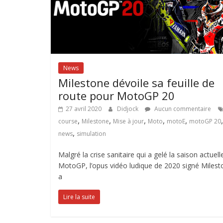
News
Milestone dévoile sa feuille de
route pour MotoGP 20
27 avril 2020
Didjock
Aucun commentaire
,
,
,
,
,
,
course
Milestone
Mise à jour
Moto
motoE
motoGP 20
,
news
simulation
Malgré la crise sanitaire qui a gelé la saison actuell
MotoGP, l’opus vidéo ludique de 2020 signé Milest
a
Lire la suite