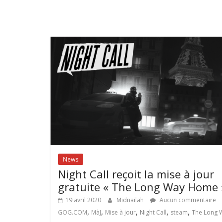
News
Night Call reçoit la mise à jour
gratuite « The Long Way Home 
19 avril 2020
Midnailah
Aucun commentaire
,
,
,
,
,
GOG.COM
MàJ
Mise à jour
Night Call
steam
The Long 