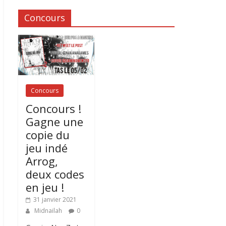
Concours
Concours
Concours !
Gagne une
copie du
jeu indé
Arrog,
deux codes
en jeu !
31 janvier 2021
Midnailah
0