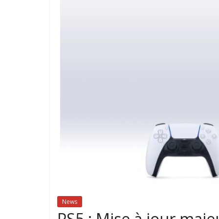
News
PS5 : Mise à jour maje