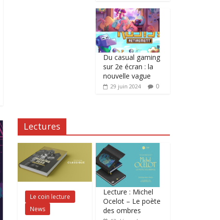
Du casual gaming
sur 2e écran : la
nouvelle vague
0
29 juin 2024
Lectures
Lecture : Michel
Le coin lecture
Ocelot – Le poète
News
des ombres