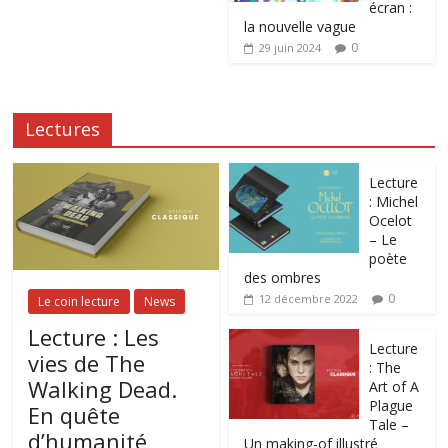
écran :
la nouvelle vague
0
29 juin 2024
Lectures
Lecture
: Michel
Ocelot
– Le
poète
des ombres
0
12 décembre 2022
Le coin lecture
News
Lecture : Les
Lecture
vies de The
: The
Walking Dead.
Art of A
Plague
En quête
Tale –
d’humanité
Un making-of illustré