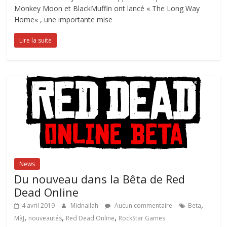
Monkey Moon et BlackMuffin ont lancé « The Long Way
Home« , une importante mise
Lire la suite
News
Du nouveau dans la Bêta de Red
Dead Online
,
4 avril 2019
Midnailah
Aucun commentaire
Beta
,
,
,
MàJ
nouveautés
Red Dead Online
RockStar Games