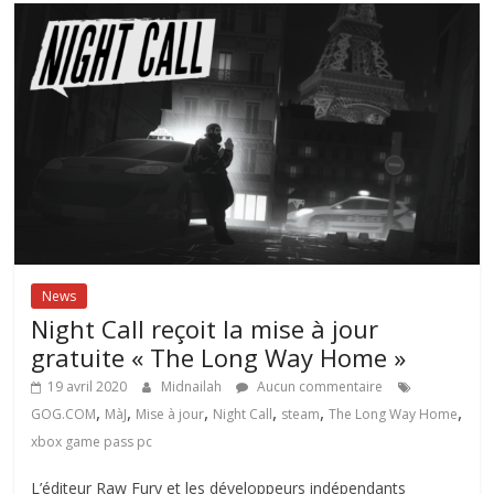
News
Night Call reçoit la mise à jour
gratuite « The Long Way Home »
19 avril 2020
Midnailah
Aucun commentaire
,
,
,
,
,
,
GOG.COM
MàJ
Mise à jour
Night Call
steam
The Long Way Home
xbox game pass pc
L’éditeur Raw Fury et les développeurs indépendants