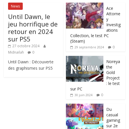
News
Ace
Attorne
Until Dawn, le
y
jeu horrifique de
Investig
retour en 2024
ations
Collection, le test PC
sur PS5
(Steam)
27 octobre 2024
0
29 septembre 2024
Midnailah
0
Noreya
Until Dawn : Découverte
the
des graphismes sur PS5
Gold
Project
: le test
sur PC
0
30 juin 2024
Du
casual
gaming
sur 2e