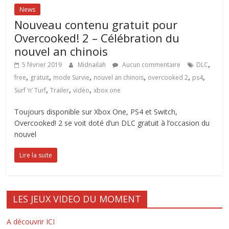
News
Nouveau contenu gratuit pour
Overcooked! 2 – Célébration du
nouvel an chinois
,
5 février 2019
Midnailah
Aucun commentaire
DLC
,
,
,
,
,
,
free
gratuit
mode Survie
nouvel an chinois
overcooked 2
ps4
,
,
,
Surf ‘n’ Turf
Trailer
vidéo
xbox one
Toujours disponible sur Xbox One, PS4 et Switch,
Overcooked! 2 se voit doté d’un DLC gratuit à l’occasion du
nouvel
Lire la suite
LES JEUX VIDEO DU MOMENT
A découvrir ICI