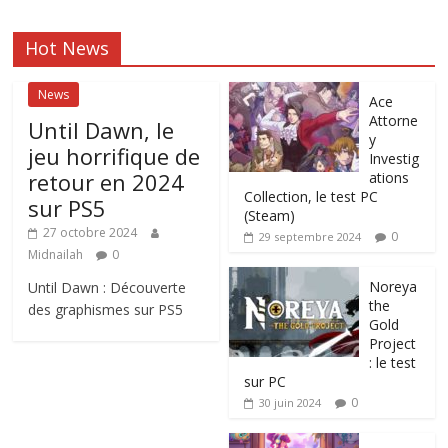
Hot News
News
Ace
Attorne
Until Dawn, le
y
jeu horrifique de
Investig
retour en 2024
ations
Collection, le test PC
sur PS5
(Steam)
27 octobre 2024
0
29 septembre 2024
Midnailah
0
Noreya
Until Dawn : Découverte
the
des graphismes sur PS5
Gold
Project
: le test
sur PC
0
30 juin 2024