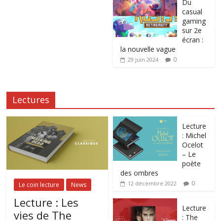
Du
casual
gaming
sur 2e
écran :
la nouvelle vague
0
29 juin 2024
Lectures
Lecture
: Michel
Ocelot
– Le
poète
des ombres
0
12 décembre 2022
Le coin lecture
News
Lecture : Les
Lecture
vies de The
: The