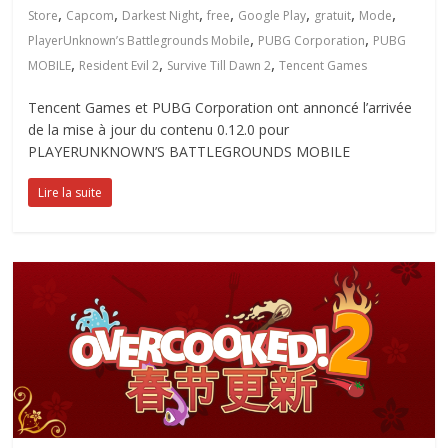
,
,
,
,
,
,
,
Store
Capcom
Darkest Night
free
Google Play
gratuit
Mode
,
,
PlayerUnknown’s Battlegrounds Mobile
PUBG Corporation
PUBG
,
,
,
MOBILE
Resident Evil 2
Survive Till Dawn 2
Tencent Games
Tencent Games et PUBG Corporation ont annoncé l’arrivée
de la mise à jour du contenu 0.12.0 pour
PLAYERUNKNOWN’S BATTLEGROUNDS MOBILE
Lire la suite