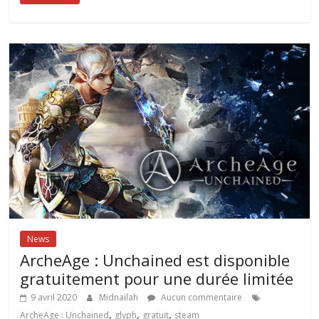
News
ArcheAge : Unchained est disponible
gratuitement pour une durée limitée
9 avril 2020
Midnailah
Aucun commentaire
,
,
,
ArcheAge : Unchained
glyph
gratuit
steam