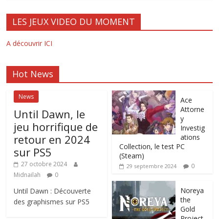
LES JEUX VIDEO DU MOMENT
A découvrir ICI
Hot News
News
Ace
Attorne
Until Dawn, le
y
jeu horrifique de
Investig
retour en 2024
ations
Collection, le test PC
sur PS5
(Steam)
27 octobre 2024
0
29 septembre 2024
Midnailah
0
Noreya
Until Dawn : Découverte
the
des graphismes sur PS5
Gold
Project