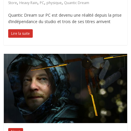
,
,
,
,
Store
Heavy Rain
PC
physique
Quantic Dream
Quantic Dream sur PC est devenu une réalité depuis la prise
d’indépendance du studio et trois de ses titres arrivent
Lire la suite