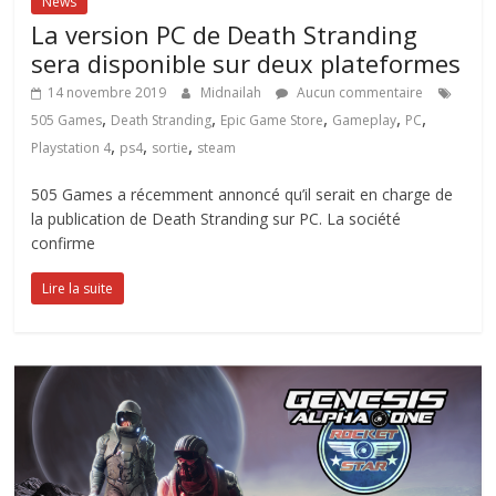
News
La version PC de Death Stranding
sera disponible sur deux plateformes
14 novembre 2019
Midnailah
Aucun commentaire
,
,
,
,
,
505 Games
Death Stranding
Epic Game Store
Gameplay
PC
,
,
,
Playstation 4
ps4
sortie
steam
505 Games a récemment annoncé qu’il serait en charge de
la publication de Death Stranding sur PC. La société
confirme
Lire la suite