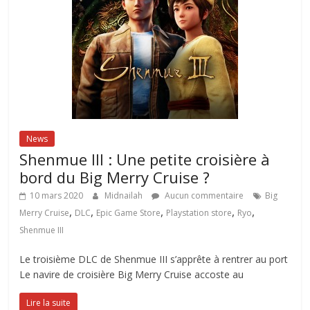
News
Shenmue III : Une petite croisière à
bord du Big Merry Cruise ?
10 mars 2020
Midnailah
Aucun commentaire
Big
,
,
,
,
,
Merry Cruise
DLC
Epic Game Store
Playstation store
Ryo
Shenmue III
Le troisième DLC de Shenmue III s’apprête à rentrer au port
Le navire de croisière Big Merry Cruise accoste au
Lire la suite