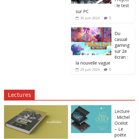
: le test
sur PC
0
30 juin 2024
Du
casual
gaming
sur 2e
écran :
la nouvelle vague
0
29 juin 2024
Lectures
Lecture
: Michel
Ocelot
– Le
poète