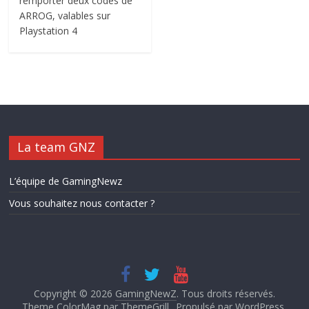
remporter deux codes de
ARROG, valables sur
Playstation 4
La team GNZ
L’équipe de GamingNewz
Vous souhaitez nous contacter ?
Copyright © 2026
GamingNewZ
. Tous droits réservés.
Theme ColorMag par
ThemeGrill.
. Propulsé par
WordPress
.