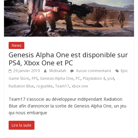
News
Genesis Alpha One est disponible sur
PS4, Xbox One et PC
29 janvier 2019
Midnailah
Aucun commentaire
Epic
,
,
,
,
,
,
Game Store
FPS
Genesis Alpha One
PC
Playstation 4
ps4
,
,
,
Radiation Blue
roguelike
Team17
xbox one
Team17 s’associe au développeur indépendant Radiation
Blue afin d’annoncer la sortie de Genesis Alpha One, un jeu
qui nous embarque
Lire la suite