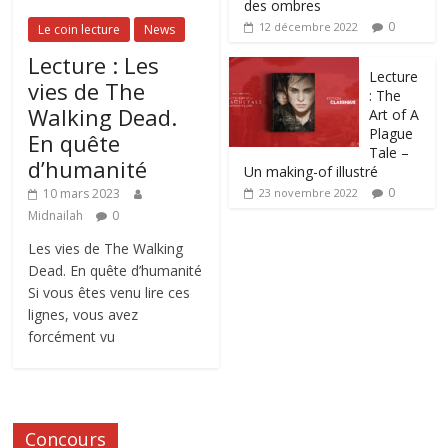
des ombres
0
12 décembre 2022
Le coin lecture
News
Lecture : Les
Lecture
vies de The
: The
Walking Dead.
Art of A
Plague
En quête
Tale –
d’humanité
Un making-of illustré
0
10 mars 2023
23 novembre 2022
Midnailah
0
Les vies de The Walking
Dead. En quête d’humanité
Si vous êtes venu lire ces
lignes, vous avez
forcément vu
Concours