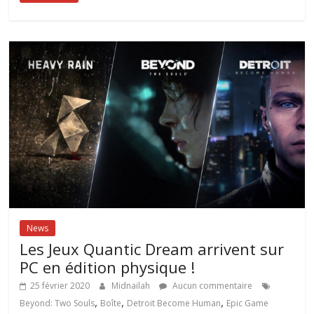
News
Les Jeux Quantic Dream arrivent sur
PC en édition physique !
25 février 2020
Midnailah
Aucun commentaire
,
,
,
Beyond: Two Souls
Boîte
Detroit Become Human
Epic Game