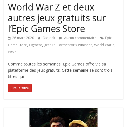
World War Z et deux
autres jeux gratuits sur
l’Epic Games Store
26 mars 2020
Didjock
Aucun commentaire
Epic
,
,
,
,
,
Game Store
Figment
gratuit
Tormentor x Punisher
World War Z
WWZ
Comme toutes les semaines, Epic Games offre via sa
plateforme des jeux gratuits. Cette semaine se sont trois
titres qui
Lire la suite