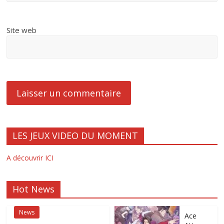
Site web
LES JEUX VIDEO DU MOMENT
A découvrir ICI
Hot News
News
Ace