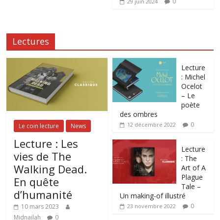
0
29 juin 2024
Lectures
Lecture
: Michel
Ocelot
– Le
poète
des ombres
0
12 décembre 2022
Le coin lecture
News
Lecture : Les
Lecture
vies de The
: The
Walking Dead.
Art of A
Plague
En quête
Tale –
d’humanité
Un making-of illustré
0
10 mars 2023
23 novembre 2022
Midnailah
0