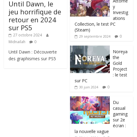
Attorne
Until Dawn, le
y
jeu horrifique de
Investig
retour en 2024
ations
Collection, le test PC
sur PS5
(Steam)
27 octobre 2024
0
29 septembre 2024
Midnailah
0
Noreya
Until Dawn : Découverte
the
des graphismes sur PS5
Gold
Project
: le test
sur PC
0
30 juin 2024
Du
casual
gaming
sur 2e
écran :
la nouvelle vague