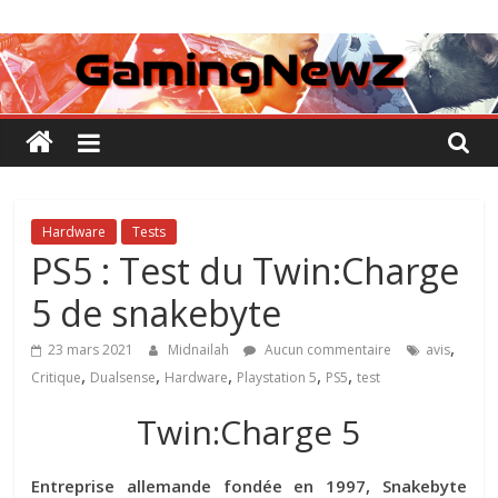
Passer
GamingNewZ
au
contenu
Tests
et
Actu
des
jeux
vidéo
Hardware
Tests
PS5 : Test du Twin:Charge
5 de snakebyte
,
23 mars 2021
Midnailah
Aucun commentaire
avis
,
,
,
,
,
Critique
Dualsense
Hardware
Playstation 5
PS5
test
Twin:Charge 5
Entreprise allemande fondée en 1997, Snakebyte