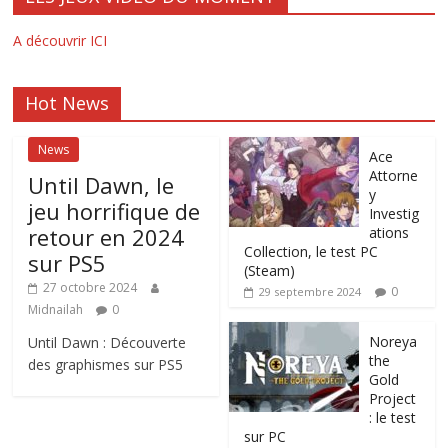
A découvrir ICI
Hot News
News
Ace
Attorne
Until Dawn, le
y
jeu horrifique de
Investig
retour en 2024
ations
Collection, le test PC
sur PS5
(Steam)
27 octobre 2024
0
29 septembre 2024
Midnailah
0
Noreya
Until Dawn : Découverte
the
des graphismes sur PS5
Gold
Project
: le test
sur PC