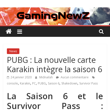
Passer
GamingNewZ
au
contenu
Tests
et
Actu
des
jeux
vidéo
News
PUBG : La nouvelle carte
Karakin intègre la saison 6
24 janvier 2020
Midnailah
Aucun commentaire
,
,
,
,
,
,
console
Karakin
PC
PUBG
Saison 6
Shakedown
Survivor Pass
La Saison 6 et le
Survivor Pass :