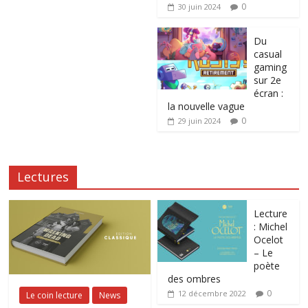
0
30 juin 2024
Du
casual
gaming
sur 2e
écran :
la nouvelle vague
0
29 juin 2024
Lectures
Lecture
: Michel
Ocelot
– Le
poète
des ombres
0
12 décembre 2022
Le coin lecture
News