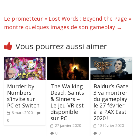
Le prometteur « Lost Words : Beyond the Page »
montre quelques images de son gameplay
→
Vous pourrez aussi aimer
Murder by
The Walking
Baldur’s Gate
Numbers
Dead : Saints
3 va montrer
s’invite sur
& Sinners –
du gameplay
PC et Switch
Le jeu VR est
le 27 février
disponible
à la PAX East
6 mars 2020
sur PC
2020 !
0
27 janvier 2020
18 février 2020
0
0