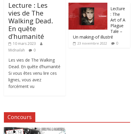
Lecture : Les
Lecture
vies de The
: The
Walking Dead.
Art of A
Plague
En quête
Tale –
d’humanité
Un making-of illustré
0
10 mars 2023
23 novembre 2022
Midnailah
0
Les vies de The Walking
Dead. En quête d’humanité
Si vous êtes venu lire ces
lignes, vous avez
forcément vu
Concours