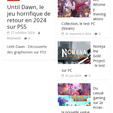
Attorne
Until Dawn, le
y
jeu horrifique de
Investig
retour en 2024
ations
Collection, le test PC
sur PS5
(Steam)
27 octobre 2024
0
29 septembre 2024
Midnailah
0
Noreya
Until Dawn : Découverte
the
des graphismes sur PS5
Gold
Project
: le test
sur PC
0
30 juin 2024
Du
casual
gaming
sur 2e
écran :
la nouvelle vague