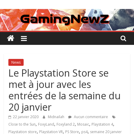
Passer
GamingNewZ
au
contenu
Tests
et
Actu
des
jeux
vidéo
News
Le Playstation Store se
met à jour avec les
entrées de la semaine du
20 janvier
22 janvier 2020
Midnailah
Aucun commentaire
,
,
,
,
,
Close to the Sun
FoxyLand
Foxyland 2
Mosaic
Playstation 4
,
,
,
,
Playstation store
Playstation VR
PS Store
ps4
semaine 20 janvier