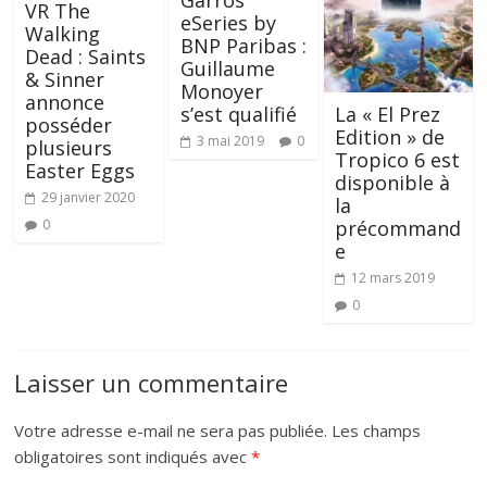
VR The
eSeries by
Walking
BNP Paribas :
Dead : Saints
Guillaume
& Sinner
Monoyer
annonce
s’est qualifié
La « El Prez
posséder
Edition » de
3 mai 2019
0
plusieurs
Tropico 6 est
Easter Eggs
disponible à
29 janvier 2020
la
0
précommand
e
12 mars 2019
0
Laisser un commentaire
Votre adresse e-mail ne sera pas publiée.
Les champs
obligatoires sont indiqués avec
*