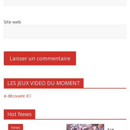
Site web
LES JEUX VIDEO DU MOMENT
A découvrir ICI
Hot News
News
Ace