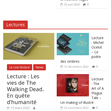
0
29 juin 2024
Lectures
Lecture
: Michel
Ocelot
– Le
poète
des ombres
0
12 décembre 2022
Le coin lecture
News
Lecture : Les
Lecture
vies de The
: The
Walking Dead.
Art of A
Plague
En quête
Tale –
d’humanité
Un making-of illustré
0
10 mars 2023
23 novembre 2022