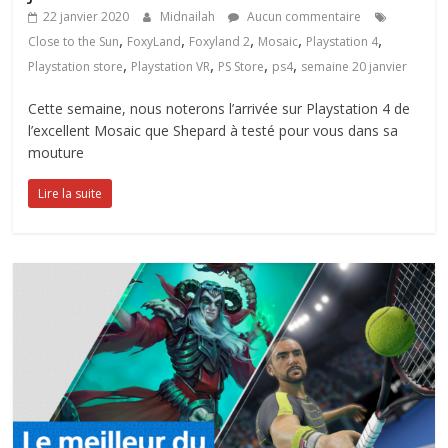
22 janvier 2020
Midnailah
Aucun commentaire
,
,
,
,
,
Close to the Sun
FoxyLand
Foxyland 2
Mosaic
Playstation 4
,
,
,
,
Playstation store
Playstation VR
PS Store
ps4
semaine 20 janvier
Cette semaine, nous noterons l’arrivée sur Playstation 4 de
l’excellent Mosaic que Shepard à testé pour vous dans sa
mouture
Lire la suite