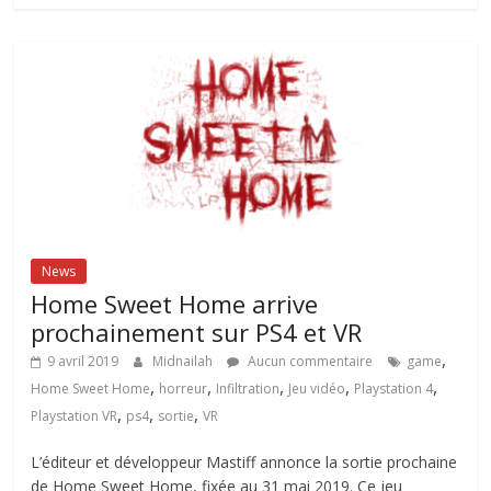
News
Home Sweet Home arrive
prochainement sur PS4 et VR
,
9 avril 2019
Midnailah
Aucun commentaire
game
,
,
,
,
,
Home Sweet Home
horreur
Infiltration
Jeu vidéo
Playstation 4
,
,
,
Playstation VR
ps4
sortie
VR
L’éditeur et développeur Mastiff annonce la sortie prochaine
de Home Sweet Home, fixée au 31 mai 2019. Ce jeu