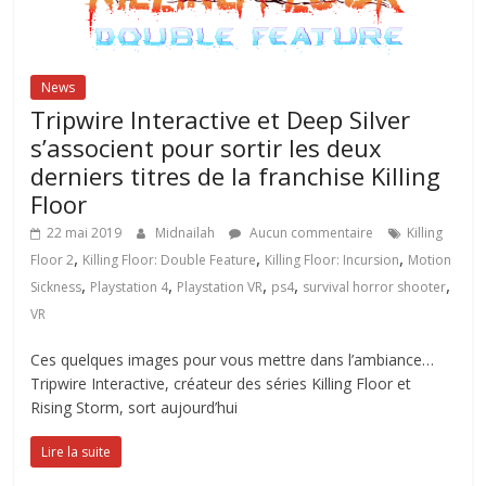
News
Tripwire Interactive et Deep Silver
s’associent pour sortir les deux
derniers titres de la franchise Killing
Floor
22 mai 2019
Midnailah
Aucun commentaire
Killing
,
,
,
Floor 2
Killing Floor: Double Feature
Killing Floor: Incursion
Motion
,
,
,
,
,
Sickness
Playstation 4
Playstation VR
ps4
survival horror shooter
VR
Ces quelques images pour vous mettre dans l’ambiance…
Tripwire Interactive, créateur des séries Killing Floor et
Rising Storm, sort aujourd’hui
Lire la suite