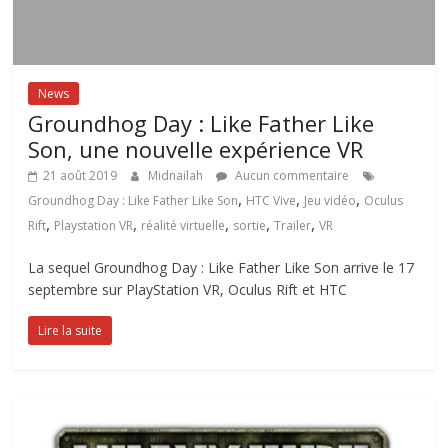
News
Groundhog Day : Like Father Like
Son, une nouvelle expérience VR
21 août 2019
Midnailah
Aucun commentaire
,
,
,
Groundhog Day : Like Father Like Son
HTC Vive
Jeu vidéo
Oculus
,
,
,
,
,
Rift
Playstation VR
réalité virtuelle
sortie
Trailer
VR
La sequel Groundhog Day : Like Father Like Son arrive le 17
septembre sur PlayStation VR, Oculus Rift et HTC
Lire la suite