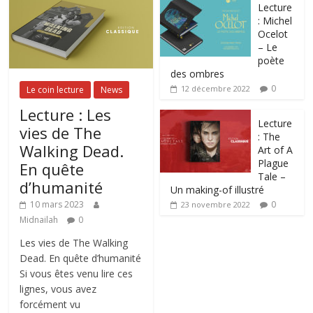
Lecture
: Michel
Ocelot
– Le
poète
des ombres
0
12 décembre 2022
Le coin lecture
News
Lecture : Les
Lecture
vies de The
: The
Walking Dead.
Art of A
Plague
En quête
Tale –
d’humanité
Un making-of illustré
0
10 mars 2023
23 novembre 2022
Midnailah
0
Les vies de The Walking
Dead. En quête d’humanité
Si vous êtes venu lire ces
lignes, vous avez
forcément vu