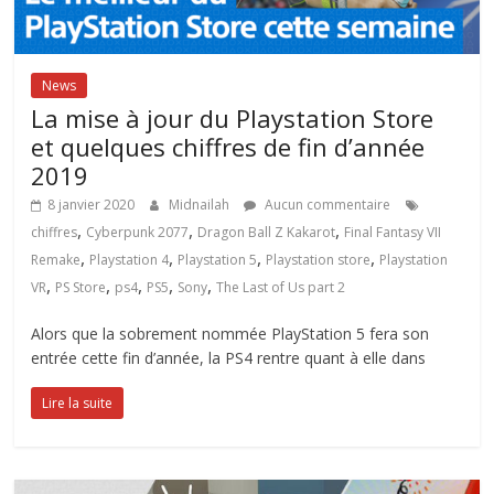
News
La mise à jour du Playstation Store
et quelques chiffres de fin d’année
2019
8 janvier 2020
Midnailah
Aucun commentaire
,
,
,
chiffres
Cyberpunk 2077
Dragon Ball Z Kakarot
Final Fantasy VII
,
,
,
,
Remake
Playstation 4
Playstation 5
Playstation store
Playstation
,
,
,
,
,
VR
PS Store
ps4
PS5
Sony
The Last of Us part 2
Alors que la sobrement nommée PlayStation 5 fera son
entrée cette fin d’année, la PS4 rentre quant à elle dans
Lire la suite