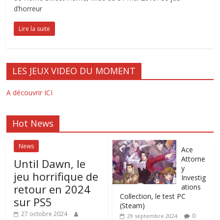
d’horreur
Lire la suite
LES JEUX VIDEO DU MOMENT
A découvrir ICI
Hot News
News
Ace
Attorne
Until Dawn, le
y
jeu horrifique de
Investig
retour en 2024
ations
Collection, le test PC
sur PS5
(Steam)
27 octobre 2024
0
29 septembre 2024