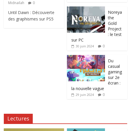
Midnailah
0
Noreya
Until Dawn : Découverte
the
des graphismes sur PS5
Gold
Project
: le test
sur PC
0
30 juin 2024
Du
casual
gaming
sur 2e
écran :
la nouvelle vague
0
29 juin 2024
Lectures