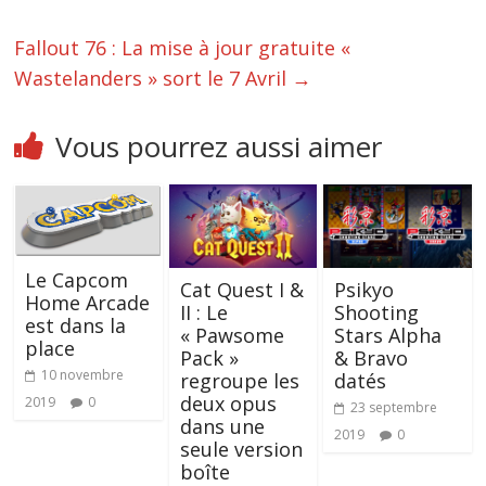
Fallout 76 : La mise à jour gratuite «
Wastelanders » sort le 7 Avril
→
Vous pourrez aussi aimer
Le Capcom
Psikyo
Cat Quest I &
Home Arcade
Shooting
II : Le
est dans la
Stars Alpha
« Pawsome
place
& Bravo
Pack »
10 novembre
datés
regroupe les
deux opus
2019
0
23 septembre
dans une
2019
0
seule version
boîte