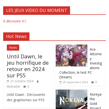
LES JEUX VIDEO DU MOMENT
A découvrir ICI
Hot News
News
Ace
Attorne
Until Dawn, le
y
jeu horrifique de
Investig
retour en 2024
ations
Collection, le test PC
sur PS5
(Steam)
27 octobre 2024
0
29 septembre 2024
Midnailah
0
Noreya
Until Dawn : Découverte
the
des graphismes sur PS5
Gold
Project