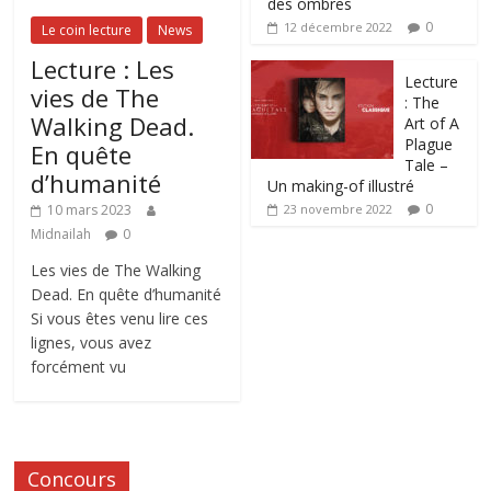
des ombres
0
12 décembre 2022
Le coin lecture
News
Lecture : Les
Lecture
vies de The
: The
Walking Dead.
Art of A
Plague
En quête
Tale –
d’humanité
Un making-of illustré
0
10 mars 2023
23 novembre 2022
Midnailah
0
Les vies de The Walking
Dead. En quête d’humanité
Si vous êtes venu lire ces
lignes, vous avez
forcément vu
Concours