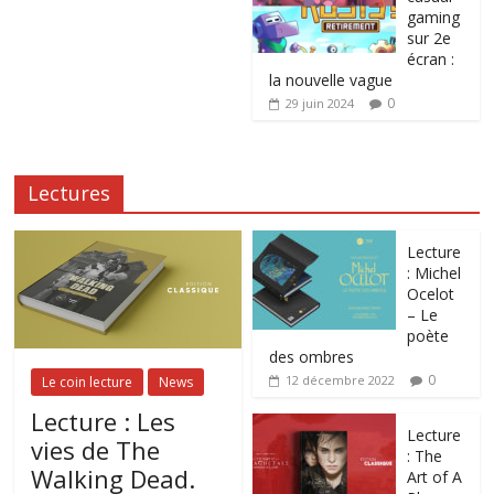
gaming
sur 2e
écran :
la nouvelle vague
0
29 juin 2024
Lectures
Lecture
: Michel
Ocelot
– Le
poète
des ombres
0
12 décembre 2022
Le coin lecture
News
Lecture : Les
Lecture
vies de The
: The
Walking Dead.
Art of A