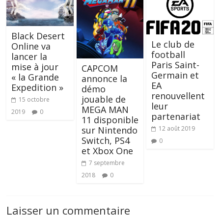
Black Desert
Le club de
Online va
football
lancer la
Paris Saint-
mise à jour
CAPCOM
Germain et
« la Grande
annonce la
EA
Expedition »
démo
renouvellent
jouable de
15 octobre
leur
MEGA MAN
2019
0
partenariat
11 disponible
sur Nintendo
12 août 2019
Switch, PS4
0
et Xbox One
7 septembre
2018
0
Laisser un commentaire