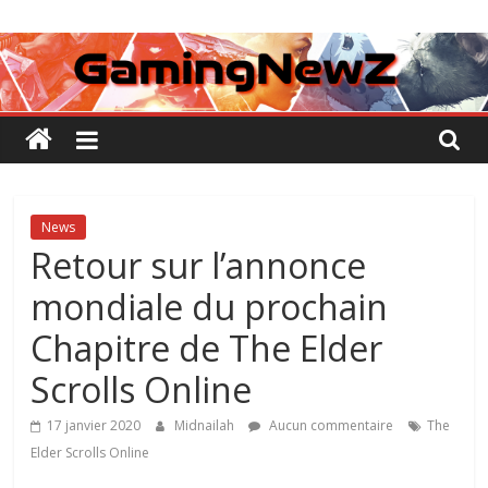
Passer
GamingNewZ
au
contenu
Tests
et
Actu
des
jeux
vidéo
News
Retour sur l’annonce
mondiale du prochain
Chapitre de The Elder
Scrolls Online
17 janvier 2020
Midnailah
Aucun commentaire
The
Elder Scrolls Online