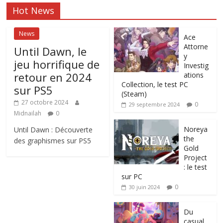
Hot News
News
Ace
Attorne
Until Dawn, le
y
jeu horrifique de
Investig
retour en 2024
ations
Collection, le test PC
sur PS5
(Steam)
27 octobre 2024
0
29 septembre 2024
Midnailah
0
Noreya
Until Dawn : Découverte
the
des graphismes sur PS5
Gold
Project
: le test
sur PC
0
30 juin 2024
Du
casual