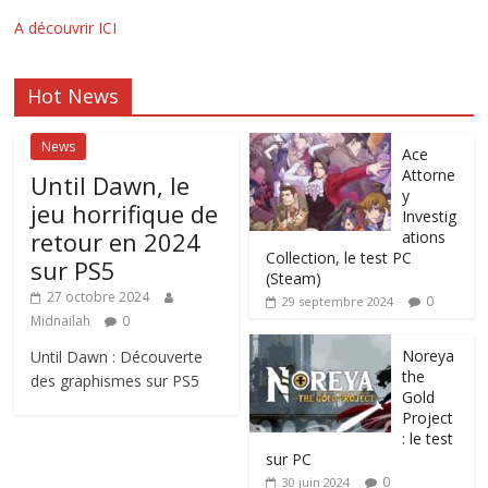
A découvrir ICI
Hot News
News
Ace
Attorne
Until Dawn, le
y
jeu horrifique de
Investig
retour en 2024
ations
Collection, le test PC
sur PS5
(Steam)
27 octobre 2024
0
29 septembre 2024
Midnailah
0
Noreya
Until Dawn : Découverte
the
des graphismes sur PS5
Gold
Project
: le test
sur PC
0
30 juin 2024