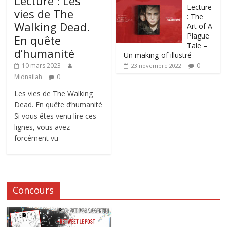
Lecture : Les
Lecture
vies de The
: The
Walking Dead.
Art of A
Plague
En quête
Tale –
d’humanité
Un making-of illustré
0
10 mars 2023
23 novembre 2022
Midnailah
0
Les vies de The Walking
Dead. En quête d’humanité
Si vous êtes venu lire ces
lignes, vous avez
forcément vu
Concours