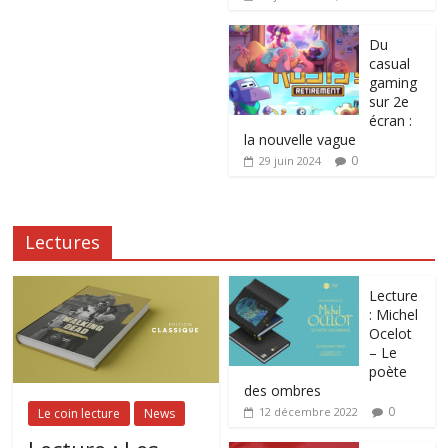
Du
casual
gaming
sur 2e
écran :
la nouvelle vague
0
29 juin 2024
Lectures
Lecture
: Michel
Ocelot
– Le
poète
des ombres
0
12 décembre 2022
Le coin lecture
News