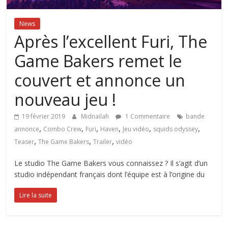
News
Après l’excellent Furi, The
Game Bakers remet le
couvert et annonce un
nouveau jeu !
19 février 2019
Midnailah
1 Commentaire
bande
,
,
,
,
,
,
annonce
Combo Crew
Furi
Haven
Jeu vidéo
squids odyssey
,
,
,
Teaser
The Game Bakers
Trailer
vidéo
Le studio The Game Bakers vous connaissez ? Il s’agit d’un
studio indépendant français dont l’équipe est à l’origine du
Lire la suite