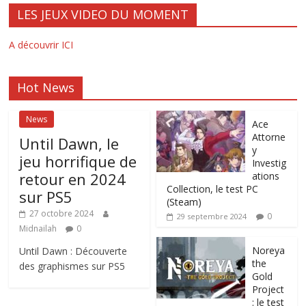
LES JEUX VIDEO DU MOMENT
A découvrir ICI
Hot News
News
Ace
Attorne
Until Dawn, le
y
jeu horrifique de
Investig
retour en 2024
ations
Collection, le test PC
sur PS5
(Steam)
27 octobre 2024
0
29 septembre 2024
Midnailah
0
Noreya
Until Dawn : Découverte
the
des graphismes sur PS5
Gold
Project
: le test