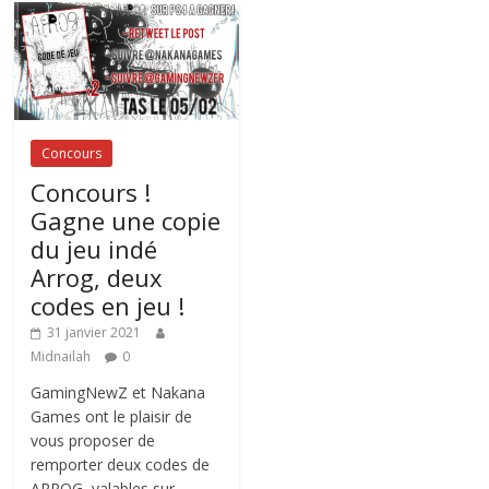
Concours
Concours !
Gagne une copie
du jeu indé
Arrog, deux
codes en jeu !
31 janvier 2021
Midnailah
0
GamingNewZ et Nakana
Games ont le plaisir de
vous proposer de
remporter deux codes de
ARROG, valables sur