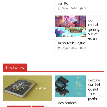
sur PC
0
30 juin 2024
Du
casual
gaming
sur 2e
écran :
la nouvelle vague
0
29 juin 2024
Lectures
Lecture
: Michel
Ocelot
– Le
poète
des ombres