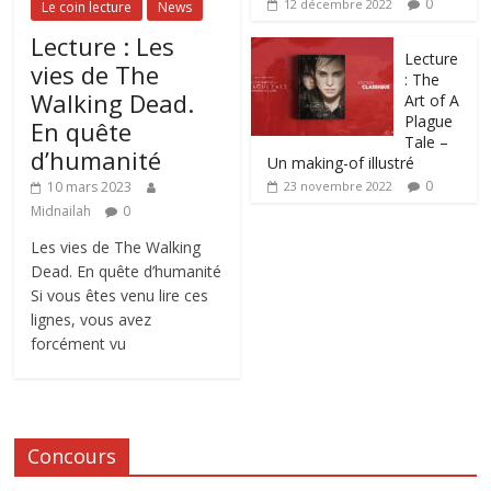
0
12 décembre 2022
Le coin lecture
News
Lecture : Les
Lecture
vies de The
: The
Walking Dead.
Art of A
Plague
En quête
Tale –
d’humanité
Un making-of illustré
0
10 mars 2023
23 novembre 2022
Midnailah
0
Les vies de The Walking
Dead. En quête d’humanité
Si vous êtes venu lire ces
lignes, vous avez
forcément vu
Concours