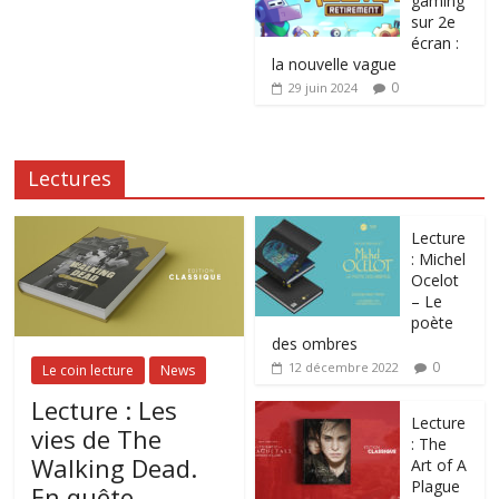
gaming
sur 2e
écran :
la nouvelle vague
0
29 juin 2024
Lectures
Lecture
: Michel
Ocelot
– Le
poète
des ombres
0
12 décembre 2022
Le coin lecture
News
Lecture : Les
Lecture
vies de The
: The
Walking Dead.
Art of A
Plague
En quête