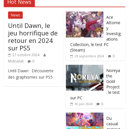
Hot News
News
Ace
Attorne
Until Dawn, le
y
jeu horrifique de
Investig
retour en 2024
ations
Collection, le test PC
sur PS5
(Steam)
27 octobre 2024
0
29 septembre 2024
Midnailah
0
Noreya
Until Dawn : Découverte
the
des graphismes sur PS5
Gold
Project
: le test
sur PC
0
30 juin 2024
Du
casual