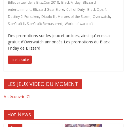
,
,
Billet virtuel de la BlizzCon 2018
Black Friday
Blizzard
,
,
,
entertainment
Blizzard Gear Store
Call of Duty : Black Ops 4
,
,
,
,
Destiny 2: Forsaken
Diablo III
Heroes of the Storm
Overwatch
,
,
StarCraft II
StarCraft: Remastered
World of warcraft
Des promotions sur les jeux et articles, ainsi qu’un essai
gratuit d’Overwatch annoncés Les promotions du Black
Friday de Blizzard
Lire la suite
LES JEUX VIDEO DU MOMENT
A découvrir ICI
Hot News