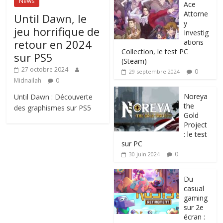
News
Ace
Attorne
Until Dawn, le
y
jeu horrifique de
Investig
retour en 2024
ations
Collection, le test PC
sur PS5
(Steam)
27 octobre 2024
0
29 septembre 2024
Midnailah
0
Noreya
Until Dawn : Découverte
the
des graphismes sur PS5
Gold
Project
: le test
sur PC
0
30 juin 2024
Du
casual
gaming
sur 2e
écran :