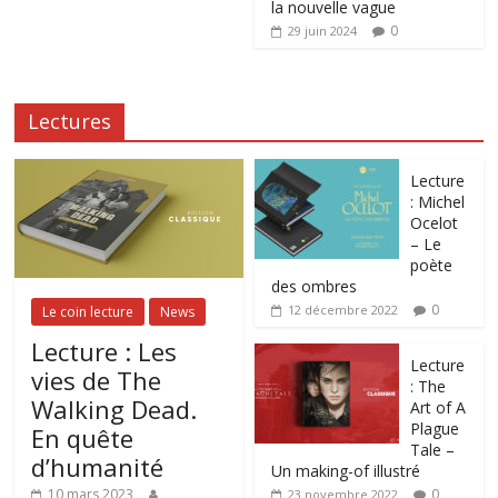
la nouvelle vague
0
29 juin 2024
Lectures
Lecture
: Michel
Ocelot
– Le
poète
des ombres
0
12 décembre 2022
Le coin lecture
News
Lecture : Les
Lecture
vies de The
: The
Walking Dead.
Art of A
Plague
En quête
Tale –
d’humanité
Un making-of illustré
0
10 mars 2023
23 novembre 2022