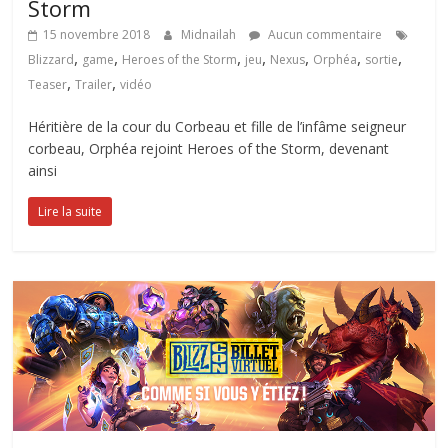
Storm
15 novembre 2018
Midnailah
Aucun commentaire
,
,
,
,
,
,
,
Blizzard
game
Heroes of the Storm
jeu
Nexus
Orphéa
sortie
,
,
Teaser
Trailer
vidéo
Héritière de la cour du Corbeau et fille de l’infâme seigneur
corbeau, Orphéa rejoint Heroes of the Storm, devenant
ainsi
Lire la suite