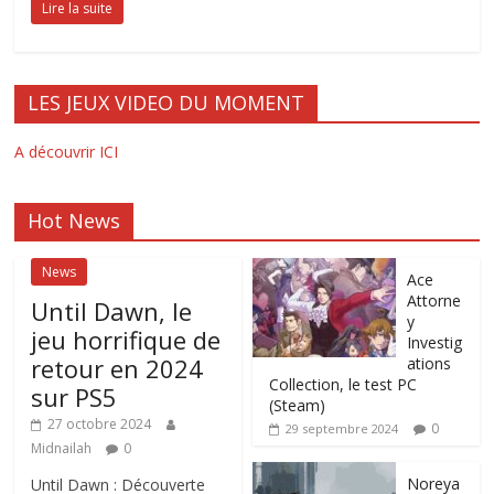
Lire la suite
LES JEUX VIDEO DU MOMENT
A découvrir ICI
Hot News
News
Ace
Attorne
Until Dawn, le
y
jeu horrifique de
Investig
retour en 2024
ations
Collection, le test PC
sur PS5
(Steam)
27 octobre 2024
0
29 septembre 2024
Midnailah
0
Noreya
Until Dawn : Découverte