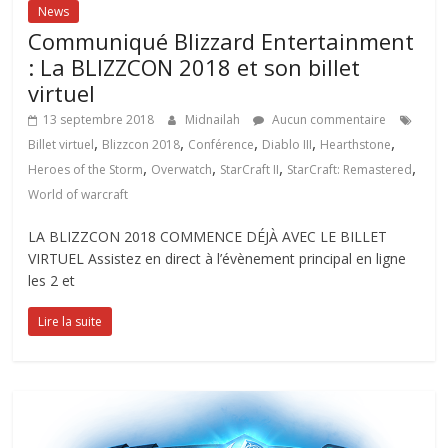
News
Communiqué Blizzard Entertainment
: La BLIZZCON 2018 et son billet
virtuel
13 septembre 2018
Midnailah
Aucun commentaire
,
,
,
,
,
Billet virtuel
Blizzcon 2018
Conférence
Diablo III
Hearthstone
,
,
,
,
Heroes of the Storm
Overwatch
StarCraft II
StarCraft: Remastered
World of warcraft
LA BLIZZCON 2018 COMMENCE DÉJÀ AVEC LE BILLET
VIRTUEL Assistez en direct à l’évènement principal en ligne
les 2 et
Lire la suite