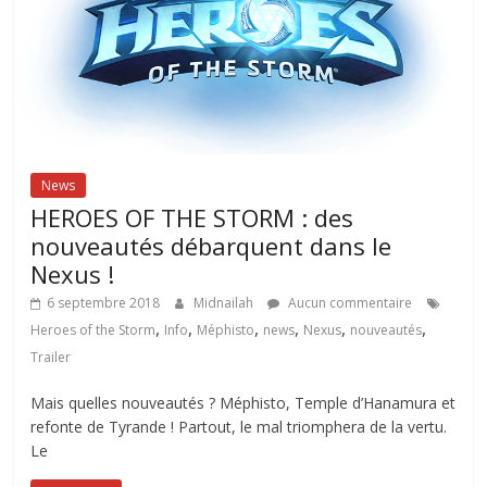
News
HEROES OF THE STORM : des
nouveautés débarquent dans le
Nexus !
6 septembre 2018
Midnailah
Aucun commentaire
,
,
,
,
,
,
Heroes of the Storm
Info
Méphisto
news
Nexus
nouveautés
Trailer
Mais quelles nouveautés ? Méphisto, Temple d’Hanamura et
refonte de Tyrande ! Partout, le mal triomphera de la vertu.
Le