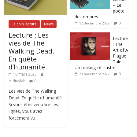
– Le
poète
des ombres
0
12 décembre 2022
Le coin lecture
News
Lecture : Les
Lecture
vies de The
: The
Walking Dead.
Art of A
Plague
En quête
Tale –
d’humanité
Un making-of illustré
0
10 mars 2023
23 novembre 2022
Midnailah
0
Les vies de The Walking
Dead. En quête d’humanité
Si vous êtes venu lire ces
lignes, vous avez
forcément vu