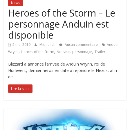
News
Heroes of the Storm – Le
personnage Anduin est
disponible
5 mai 2019
Midnailah
Aucun commentaire
Anduin
,
,
,
Wrynn
Heroes of the Storm
Nouveau personnage
Trailer
Blizzard a annoncé l’arrivée de Anduin Wrynn, roi de
Hurlevent, dernier héros en date à rejoindre le Nexus, afin
de
Lire la suite