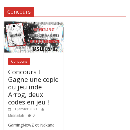
Concours
Concours
Concours !
Gagne une copie
du jeu indé
Arrog, deux
codes en jeu !
31 janvier 2021
Midnailah
0
GamingNewZ et Nakana