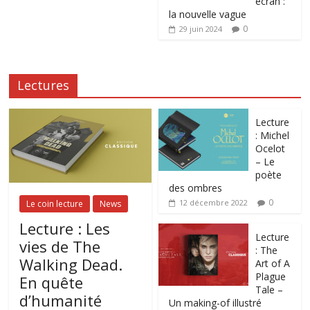
écran :
la nouvelle vague
0
29 juin 2024
Lectures
Lecture
: Michel
Ocelot
– Le
poète
des ombres
0
12 décembre 2022
Le coin lecture
News
Lecture : Les
Lecture
vies de The
: The
Walking Dead.
Art of A
Plague
En quête
Tale –
d’humanité
Un making-of illustré