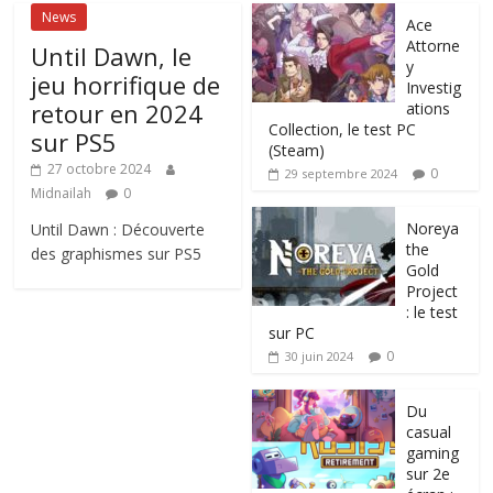
News
Ace
Attorne
Until Dawn, le
y
jeu horrifique de
Investig
retour en 2024
ations
Collection, le test PC
sur PS5
(Steam)
27 octobre 2024
0
29 septembre 2024
Midnailah
0
Noreya
Until Dawn : Découverte
the
des graphismes sur PS5
Gold
Project
: le test
sur PC
0
30 juin 2024
Du
casual
gaming
sur 2e