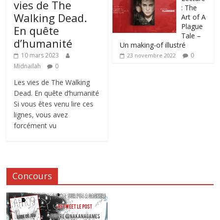
vies de The
: The
Walking Dead.
Art of A
Plague
En quête
Tale –
d’humanité
Un making-of illustré
0
10 mars 2023
23 novembre 2022
Midnailah
0
Les vies de The Walking
Dead. En quête d’humanité
Si vous êtes venu lire ces
lignes, vous avez
forcément vu
Concours