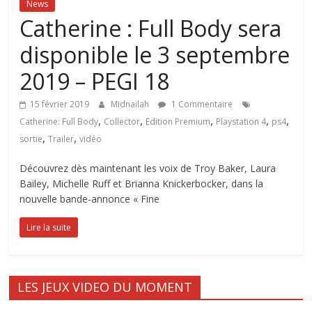
News
Catherine : Full Body sera
disponible le 3 septembre
2019 – PEGI 18
15 février 2019
Midnailah
1 Commentaire
,
,
,
,
,
Catherine: Full Body
Collector
Edition Premium
Playstation 4
ps4
,
,
sortie
Trailer
vidéo
Découvrez dès maintenant les voix de Troy Baker, Laura
Bailey, Michelle Ruff et Brianna Knickerbocker, dans la
nouvelle bande-annonce « Fine
Lire la suite
LES JEUX VIDEO DU MOMENT