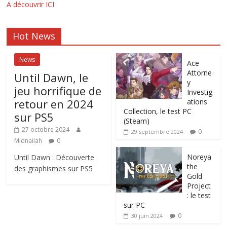
A découvrir ICI
Hot News
News
Ace
Attorne
Until Dawn, le
y
jeu horrifique de
Investig
retour en 2024
ations
Collection, le test PC
sur PS5
(Steam)
27 octobre 2024
0
29 septembre 2024
Midnailah
0
Noreya
Until Dawn : Découverte
the
des graphismes sur PS5
Gold
Project
: le test
sur PC
0
30 juin 2024