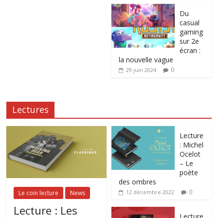
Du
casual
gaming
sur 2e
écran :
la nouvelle vague
0
29 juin 2024
Lectures
Lecture
: Michel
Ocelot
– Le
poète
des ombres
0
12 décembre 2022
Le coin lecture
News
Lecture : Les
Lecture