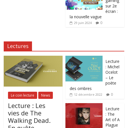
gaming
sur 2e
écran :
la nouvelle vague
0
29 juin 2024
Lectures
Lecture
: Michel
Ocelot
– Le
poète
des ombres
0
12 décembre 2022
Le coin lecture
News
Lecture : Les
Lecture
vies de The
: The
Walking Dead.
Art of A
Plague
En quête