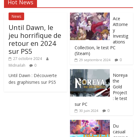
Hot News
News
Ace
Attorne
Until Dawn, le
y
jeu horrifique de
Investig
retour en 2024
ations
Collection, le test PC
sur PS5
(Steam)
27 octobre 2024
0
29 septembre 2024
Midnailah
0
Noreya
Until Dawn : Découverte
the
des graphismes sur PS5
Gold
Project
: le test
sur PC
0
30 juin 2024
Du
casual