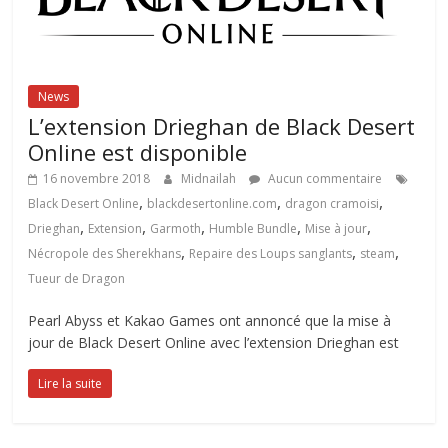
News
L’extension Drieghan de Black Desert
Online est disponible
16 novembre 2018
Midnailah
Aucun commentaire
,
,
,
Black Desert Online
blackdesertonline.com
dragon cramoisi
,
,
,
,
,
Drieghan
Extension
Garmoth
Humble Bundle
Mise à jour
,
,
,
Nécropole des Sherekhans
Repaire des Loups sanglants
steam
Tueur de Dragon
Pearl Abyss et Kakao Games ont annoncé que la mise à
jour de Black Desert Online avec l’extension Drieghan est
Lire la suite