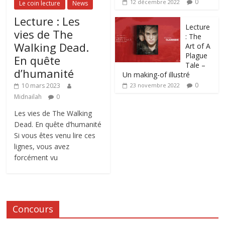
0
12 décembre 2022
Le coin lecture
News
Lecture : Les
Lecture
vies de The
: The
Walking Dead.
Art of A
Plague
En quête
Tale –
d’humanité
Un making-of illustré
0
10 mars 2023
23 novembre 2022
Midnailah
0
Les vies de The Walking
Dead. En quête d’humanité
Si vous êtes venu lire ces
lignes, vous avez
forcément vu
Concours