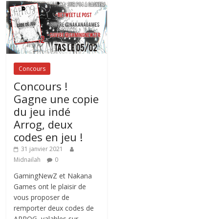
Concours
Concours !
Gagne une copie
du jeu indé
Arrog, deux
codes en jeu !
31 janvier 2021
Midnailah
0
GamingNewZ et Nakana
Games ont le plaisir de
vous proposer de
remporter deux codes de
ARROG, valables sur