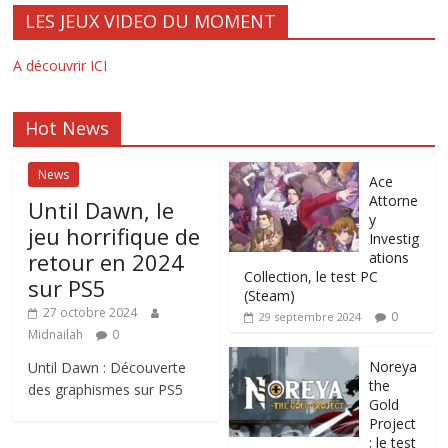
LES JEUX VIDEO DU MOMENT
A découvrir ICI
Hot News
News
Ace
Attorne
Until Dawn, le
y
jeu horrifique de
Investig
retour en 2024
ations
Collection, le test PC
sur PS5
(Steam)
27 octobre 2024
0
29 septembre 2024
Midnailah
0
Noreya
Until Dawn : Découverte
the
des graphismes sur PS5
Gold
Project
: le test