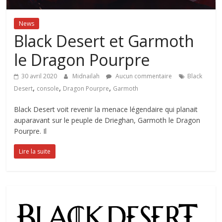
News
Black Desert et Garmoth
le Dragon Pourpre
30 avril 2020
Midnailah
Aucun commentaire
Black
,
,
,
Desert
console
Dragon Pourpre
Garmoth
Black Desert voit revenir la menace légendaire qui planait
auparavant sur le peuple de Drieghan, Garmoth le Dragon
Pourpre. Il
Lire la suite