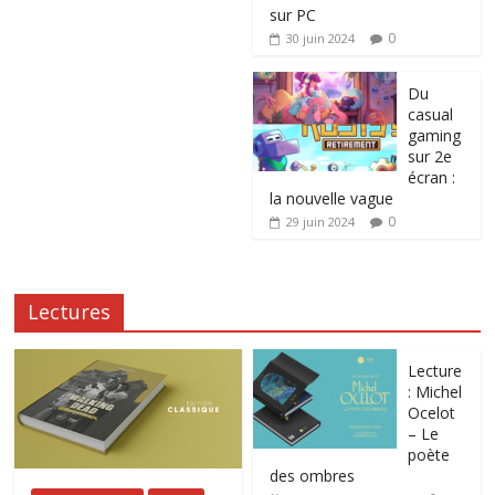
sur PC
0
30 juin 2024
Du
casual
gaming
sur 2e
écran :
la nouvelle vague
0
29 juin 2024
Lectures
Lecture
: Michel
Ocelot
– Le
poète
des ombres