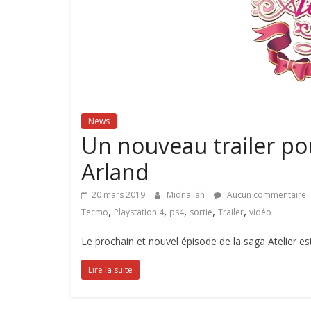
News
Un nouveau trailer pou
Arland
20 mars 2019
Midnailah
Aucun commentaire
,
,
,
,
,
Tecmo
Playstation 4
ps4
sortie
Trailer
vidéo
Le prochain et nouvel épisode de la saga Atelier e
Lire la suite