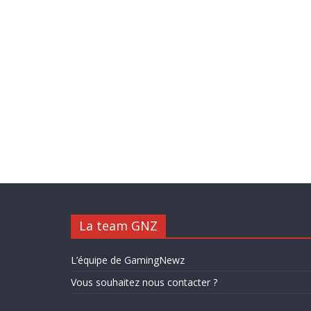
La team GNZ
L’équipe de GamingNewz
Vous souhaitez nous contacter ?