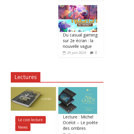
Du casual gaming
sur 2e écran : la
nouvelle vague
0
29 juin 2024
Lectures
Lecture : Michel
Le coin lecture
Ocelot – Le poète
News
des ombres