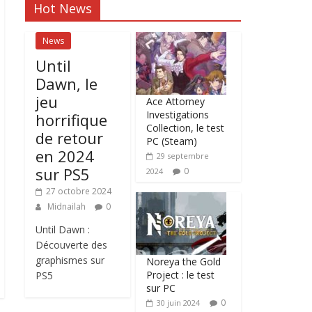
Hot News
News
Until
Dawn, le
jeu
Ace Attorney
Investigations
horrifique
Collection, le test
de retour
PC (Steam)
en 2024
29 septembre
sur PS5
0
2024
27 octobre 2024
Midnailah
0
Until Dawn :
Découverte des
graphismes sur
Noreya the Gold
Project : le test
PS5
sur PC
0
30 juin 2024