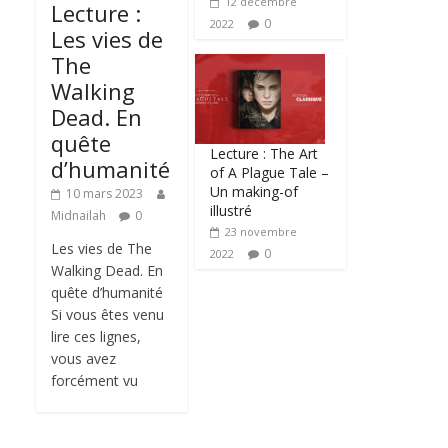
12 décembre
Lecture :
0
2022
Les vies de
The
Walking
Dead. En
quête
Lecture : The Art
d’humanité
of A Plague Tale –
Un making-of
10 mars 2023
illustré
Midnailah
0
23 novembre
Les vies de The
0
2022
Walking Dead. En
quête d’humanité
Si vous êtes venu
lire ces lignes,
vous avez
forcément vu