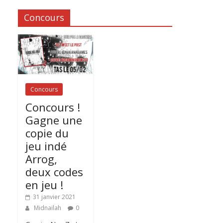
Concours
Concours
Concours !
Gagne une
copie du
jeu indé
Arrog,
deux codes
en jeu !
31 janvier 2021
Midnailah
0