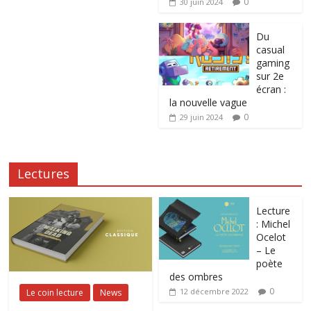
0
30 juin 2024
Du
casual
gaming
sur 2e
écran :
la nouvelle vague
0
29 juin 2024
Lectures
Lecture
: Michel
Ocelot
– Le
poète
des ombres
0
12 décembre 2022
Le coin lecture
News