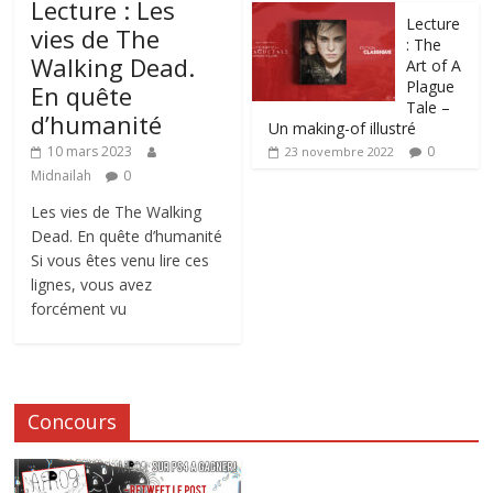
Lecture : Les
Lecture
vies de The
: The
Walking Dead.
Art of A
Plague
En quête
Tale –
d’humanité
Un making-of illustré
0
10 mars 2023
23 novembre 2022
Midnailah
0
Les vies de The Walking
Dead. En quête d’humanité
Si vous êtes venu lire ces
lignes, vous avez
forcément vu
Concours