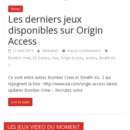
News
Les derniers jeux
disponibles sur Origin
Access
12 avril 2019
Midnailah
Aucun commentaire
,
,
,
,
,
Bomber crew
EA Games
Hue
Origin Access
sorties
Stealth Inc.
2
Ce sont entre autres Bomber Crew et Stealth Inc. 2 qui
rejoignent la liste : http://www.ea.com/origin-access-latest-
updates Bomber Crew – Recrutez votre
Lire la suite
LES JEUX VIDEO DU MOMENT