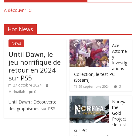
A découvrir ICI
Hot News
News
Ace
Attorne
Until Dawn, le
y
jeu horrifique de
Investig
retour en 2024
ations
Collection, le test PC
sur PS5
(Steam)
27 octobre 2024
0
29 septembre 2024
Midnailah
0
Noreya
Until Dawn : Découverte
the
des graphismes sur PS5
Gold
Project
: le test
sur PC