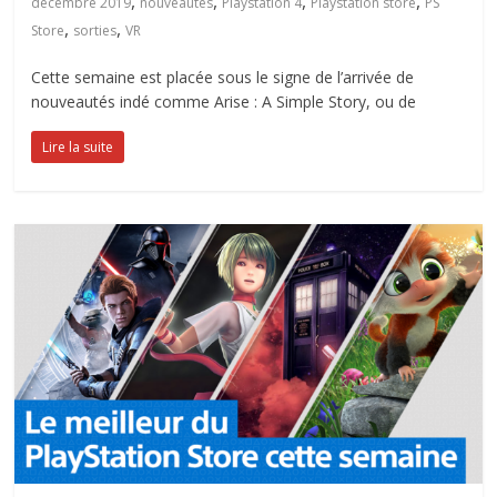
,
,
,
,
décembre 2019
nouveautés
Playstation 4
Playstation store
PS
,
,
Store
sorties
VR
Cette semaine est placée sous le signe de l’arrivée de
nouveautés indé comme Arise : A Simple Story, ou de
Lire la suite