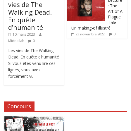
Lecture
vies de The
: The
Walking Dead.
Art of A
Plague
En quête
Tale –
d’humanité
Un making-of illustré
0
10 mars 2023
23 novembre 2022
Midnailah
0
Les vies de The Walking
Dead. En quête d’humanité
Si vous êtes venu lire ces
lignes, vous avez
forcément vu
Concours