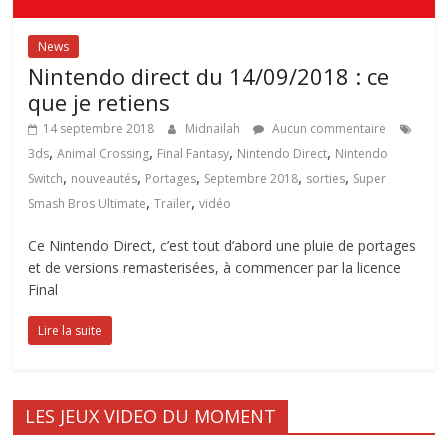
News
Nintendo direct du 14/09/2018 : ce
que je retiens
14 septembre 2018
Midnailah
Aucun commentaire
,
,
,
,
3ds
Animal Crossing
Final Fantasy
Nintendo Direct
Nintendo
,
,
,
,
,
Switch
nouveautés
Portages
Septembre 2018
sorties
Super
,
,
Smash Bros Ultimate
Trailer
vidéo
Ce Nintendo Direct, c’est tout d’abord une pluie de portages
et de versions remasterisées, à commencer par la licence
Final
Lire la suite
LES JEUX VIDEO DU MOMENT