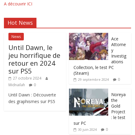
A découvrir ICI
Hot News
News
Ace
Attorne
Until Dawn, le
y
jeu horrifique de
Investig
retour en 2024
ations
Collection, le test PC
sur PS5
(Steam)
27 octobre 2024
0
29 septembre 2024
Midnailah
0
Noreya
Until Dawn : Découverte
the
des graphismes sur PS5
Gold
Project
: le test
sur PC
0
30 juin 2024