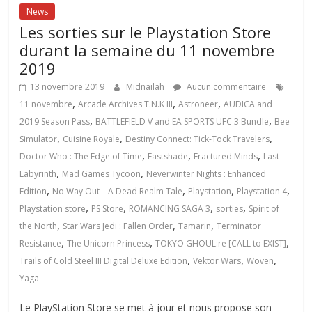
News
Les sorties sur le Playstation Store
durant la semaine du 11 novembre
2019
13 novembre 2019
Midnailah
Aucun commentaire
,
,
,
11 novembre
Arcade Archives T.N.K III
Astroneer
AUDICA and
,
,
2019 Season Pass
BATTLEFIELD V and EA SPORTS UFC 3 Bundle
Bee
,
,
,
Simulator
Cuisine Royale
Destiny Connect: Tick-Tock Travelers
,
,
,
Doctor Who : The Edge of Time
Eastshade
Fractured Minds
Last
,
,
Labyrinth
Mad Games Tycoon
Neverwinter Nights : Enhanced
,
,
,
,
Edition
No Way Out – A Dead Realm Tale
Playstation
Playstation 4
,
,
,
,
Playstation store
PS Store
ROMANCING SAGA 3
sorties
Spirit of
,
,
,
the North
Star Wars Jedi : Fallen Order
Tamarin
Terminator
,
,
,
Resistance
The Unicorn Princess
TOKYO GHOUL:re [CALL to EXIST]
,
,
,
Trails of Cold Steel III Digital Deluxe Edition
Vektor Wars
Woven
Yaga
Le PlayStation Store se met à jour et nous propose son