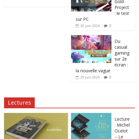
Gold
Project
: le test
sur PC
0
30 juin 2024
Du
casual
gaming
sur 2e
écran :
la nouvelle vague
0
29 juin 2024
Lectures
Lecture
: Michel
Ocelot
– Le