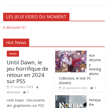
LES JEUX VIDEO DU MOMENT
A découvrir ICI
Hot News
News
Ace
Attorne
Until Dawn, le
y
jeu horrifique de
Investig
retour en 2024
ations
Collection, le test PC
sur PS5
(Steam)
27 octobre 2024
0
29 septembre 2024
Midnailah
0
Noreya
Until Dawn : Découverte
the
des graphismes sur PS5