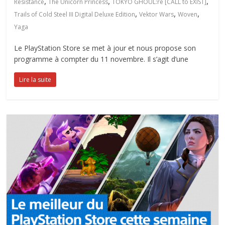
,
,
,
Resistance
The Unicorn Princess
TOKYO GHOUL:re [CALL to EXIST]
,
,
,
Trails of Cold Steel III Digital Deluxe Edition
Vektor Wars
Woven
Yaga
Le PlayStation Store se met à jour et nous propose son
programme à compter du 11 novembre. Il s’agit d’une
Lire la suite