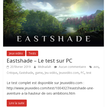
Jeux vidéo
Tests
Eastshade – Le test sur PC
,
20 février 2019
Midnailah
Aucun commentaire
avis
,
,
,
,
,
,
Critique
Eastshade
game
Jeu vidéo
Jeuxvidéo.com
PC
test
Le test complet est disponible sur Jeuxvidéo.com :
http://www.jeuxvideo.com/test/1004327/eastshade-une-
aventure-a-la-hauteur-de-ses-ambitions.htm
Lire la suite