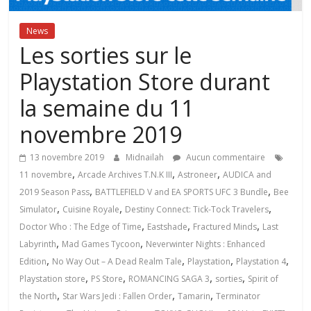
News
Les sorties sur le
Playstation Store durant
la semaine du 11
novembre 2019
13 novembre 2019
Midnailah
Aucun commentaire
,
,
,
11 novembre
Arcade Archives T.N.K III
Astroneer
AUDICA and
,
,
2019 Season Pass
BATTLEFIELD V and EA SPORTS UFC 3 Bundle
Bee
,
,
,
Simulator
Cuisine Royale
Destiny Connect: Tick-Tock Travelers
,
,
,
Doctor Who : The Edge of Time
Eastshade
Fractured Minds
Last
,
,
Labyrinth
Mad Games Tycoon
Neverwinter Nights : Enhanced
,
,
,
,
Edition
No Way Out – A Dead Realm Tale
Playstation
Playstation 4
,
,
,
,
Playstation store
PS Store
ROMANCING SAGA 3
sorties
Spirit of
,
,
,
the North
Star Wars Jedi : Fallen Order
Tamarin
Terminator