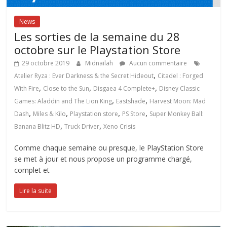
News
Les sorties de la semaine du 28
octobre sur le Playstation Store
29 octobre 2019
Midnailah
Aucun commentaire
,
Atelier Ryza : Ever Darkness & the Secret Hideout
Citadel : Forged
,
,
,
With Fire
Close to the Sun
Disgaea 4 Complete+
Disney Classic
,
,
Games: Aladdin and The Lion King
Eastshade
Harvest Moon: Mad
,
,
,
,
Dash
Miles & Kilo
Playstation store
PS Store
Super Monkey Ball:
,
,
Banana Blitz HD
Truck Driver
Xeno Crisis
Comme chaque semaine ou presque, le PlayStation Store
se met à jour et nous propose un programme chargé,
complet et
Lire la suite