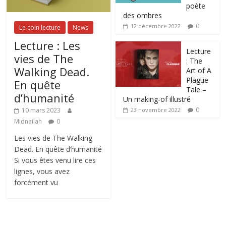
poète
des ombres
0
12 décembre 2022
Le coin lecture
News
Lecture : Les
Lecture
vies de The
: The
Walking Dead.
Art of A
Plague
En quête
Tale –
d’humanité
Un making-of illustré
0
10 mars 2023
23 novembre 2022
Midnailah
0
Les vies de The Walking
Dead. En quête d’humanité
Si vous êtes venu lire ces
lignes, vous avez
forcément vu