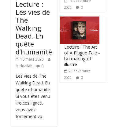
12 décembre
Lecture :
0
2022
Les vies de
The
Walking
Dead. En
quête
Lecture : The Art
d’humanité
of A Plague Tale –
Un making-of
10 mars 2023
illustré
Midnailah
0
23 novembre
Les vies de The
0
2022
Walking Dead. En
quête d’humanité
Si vous êtes venu
lire ces lignes,
vous avez
forcément vu