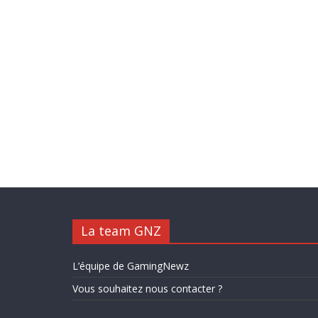
La team GNZ
L’équipe de GamingNewz
Vous souhaitez nous contacter ?