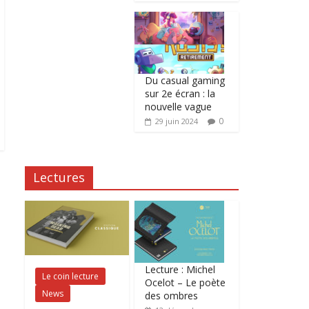
Du casual gaming
sur 2e écran : la
nouvelle vague
0
29 juin 2024
Lectures
Lecture : Michel
Le coin lecture
Ocelot – Le poète
News
des ombres