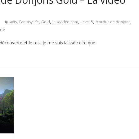
,
,
,
,
,
,
e
avis
Fantasy life
Gold
Jeuxvidéo.com
Level-5
Mordus de donjons
rte
couverte et le test Je me suis laissée dire que