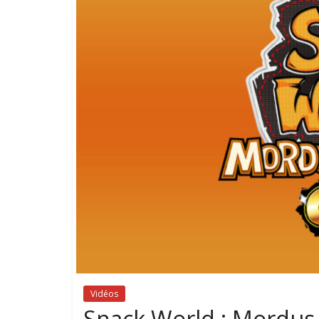
Vidéos
Snack World : Mordus 