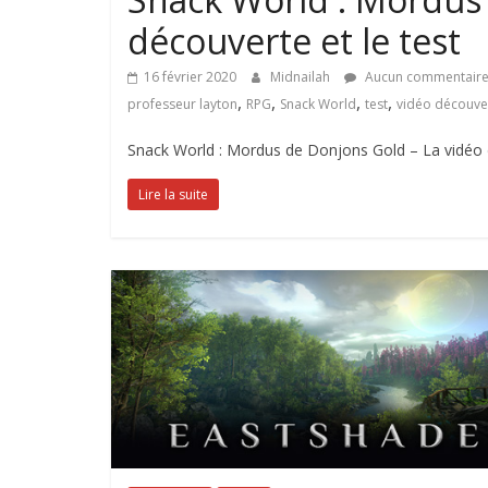
découverte et le test
16 février 2020
Midnailah
Aucun commentair
,
,
,
,
professeur layton
RPG
Snack World
test
vidéo découve
Snack World : Mordus de Donjons Gold – La vidéo dé
Lire la suite