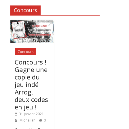
Concours
Concours
Concours !
Gagne une
copie du
jeu indé
Arrog,
deux codes
en jeu !
31 janvier 2021
Midnailah
0