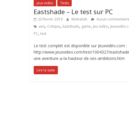
Jeux vidéo
Tests
Eastshade – Le test sur PC
20 février 2019
Midnailah
Aucun commentair
,
,
,
,
,
avis
Critique
Eastshade
game
Jeu vidéo
Jeuxvidéo.
,
PC
test
Le test complet est disponible sur Jeuxvidéo.com :
http://www.jeuxvideo.com/test/1004327/eastshade
une-aventure-a-la-hauteur-de-ses-ambitions.htm
Lire la suite