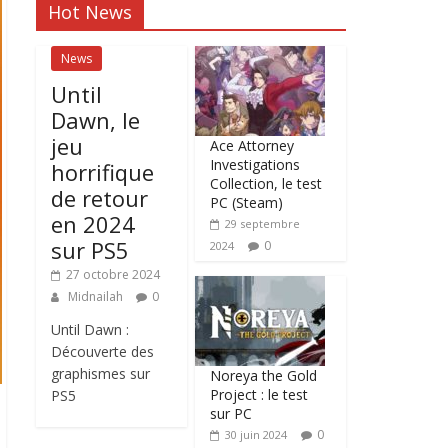
Hot News
News
Until
Dawn, le
jeu
Ace Attorney
Investigations
horrifique
Collection, le test
de retour
PC (Steam)
en 2024
29 septembre
sur PS5
0
2024
27 octobre 2024
Midnailah
0
Until Dawn :
Découverte des
graphismes sur
Noreya the Gold
Project : le test
PS5
sur PC
0
30 juin 2024