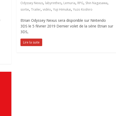
,
,
,
,
,
Odyssey Nexus
labyrinthes
Lemuria
RPG
Shin Nagasawa
,
,
,
,
sortie
Trailer
vidéo
Yuji Himukai
Yuzo Koshiro
e
Etrian Odyssey Nexus sera disponible sur Nintendo
3DS le 5 février 2019 Dernier volet de la série Etrian sur
3DS,
Lire la suite