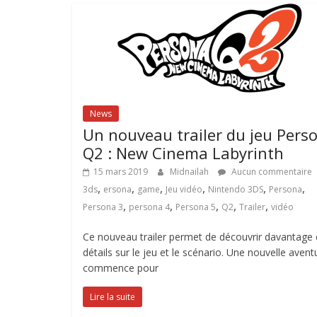
News
Un nouveau trailer du jeu Pers
Q2 : New Cinema Labyrinth
15 mars 2019
Midnailah
Aucun commentaire
,
,
,
,
,
,
3ds
ersona
game
Jeu vidéo
Nintendo 3DS
Persona
,
,
,
,
,
Persona 3
persona 4
Persona 5
Q2
Trailer
vidéo
Ce nouveau trailer permet de découvrir davantage
détails sur le jeu et le scénario. Une nouvelle avent
commence pour
Lire la suite