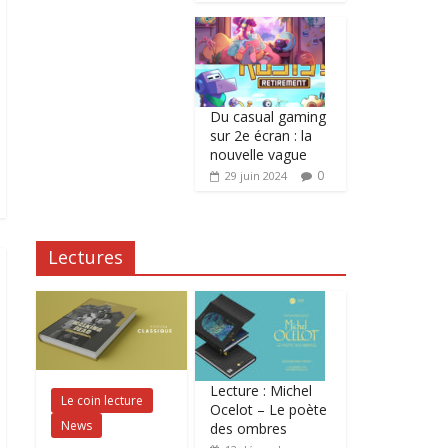
Du casual gaming
sur 2e écran : la
nouvelle vague
0
29 juin 2024
Lectures
Lecture : Michel
Le coin lecture
Ocelot – Le poète
News
des ombres