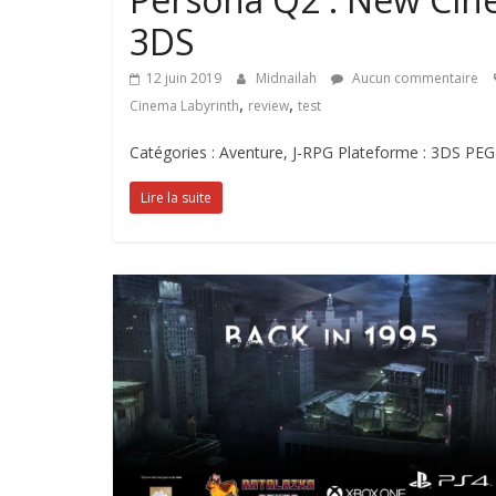
3DS
12 juin 2019
Midnailah
Aucun commentaire
,
,
Cinema Labyrinth
review
test
Catégories : Aventure, J-RPG Plateforme : 3DS PEGI 
Lire la suite