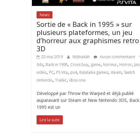
News
Sortie de « Back in 1995 » sur
plusieurs plateformes, un jeu
d’horreur aux graphismes retro
3D
22 mai 2019
Midnailah
Aucun commentaire
,
,
,
,
,
,
3ds
Back in 1995
Cross buy
game
horreur
Horror
Jeu
,
,
,
,
,
,
vidéo
PC
PS Vita
ps4
Ratalaika games
steam
Switch
,
,
nintendo
Trailer
xbox one
Développé par Throw the Warped et déjà publié
auparavant sur Steam et New Nintendo 3DS, Back 
1995 est un
Lire la suite