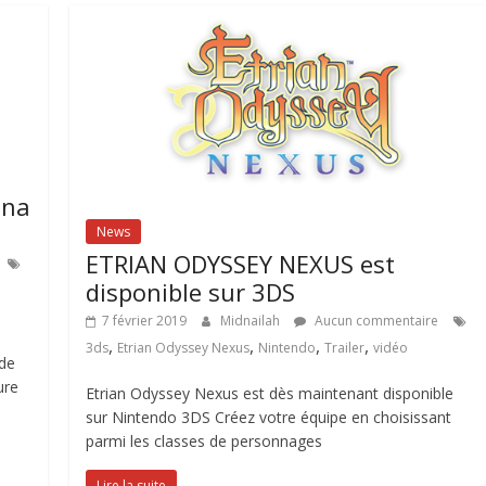
ona
News
ETRIAN ODYSSEY NEXUS est
disponible sur 3DS
7 février 2019
Midnailah
Aucun commentaire
,
,
,
,
3ds
Etrian Odyssey Nexus
Nintendo
Trailer
vidéo
 de
ure
Etrian Odyssey Nexus est dès maintenant disponible
sur Nintendo 3DS Créez votre équipe en choisissant
parmi les classes de personnages
Lire la suite