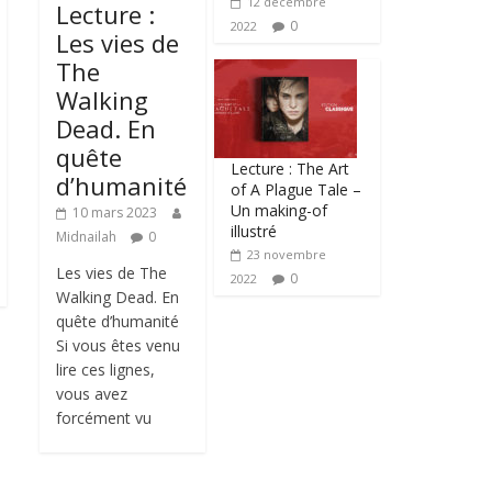
12 décembre
Lecture :
0
2022
Les vies de
The
Walking
Dead. En
quête
Lecture : The Art
d’humanité
of A Plague Tale –
Un making-of
10 mars 2023
illustré
Midnailah
0
23 novembre
Les vies de The
0
2022
Walking Dead. En
quête d’humanité
Si vous êtes venu
lire ces lignes,
vous avez
forcément vu