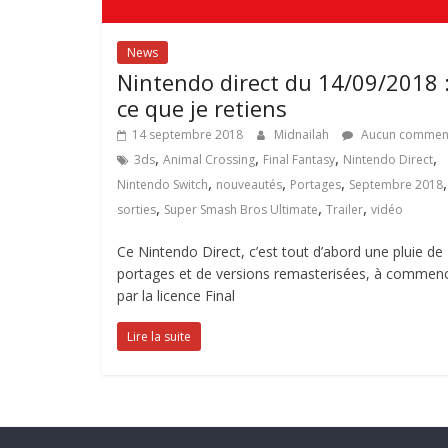
News
Nintendo direct du 14/09/2018 
ce que je retiens
14 septembre 2018
Midnailah
Aucun comment
,
,
,
,
3ds
Animal Crossing
Final Fantasy
Nintendo Direct
,
,
,
,
Nintendo Switch
nouveautés
Portages
Septembre 2018
,
,
,
sorties
Super Smash Bros Ultimate
Trailer
vidéo
Ce Nintendo Direct, c’est tout d’abord une pluie de
portages et de versions remasterisées, à commen
par la licence Final
Lire la suite