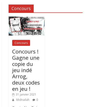
Concours
Concours
Concours !
Gagne une
copie du
jeu indé
Arrog,
deux codes
en jeu !
31 janvier 2021
Midnailah
0