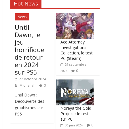
Hot News
News
Until
Dawn, le
jeu
Ace Attorney
Investigations
horrifique
Collection, le test
de retour
PC (Steam)
en 2024
29 septembre
sur PS5
0
2024
27 octobre 2024
Midnailah
0
Until Dawn :
Découverte des
graphismes sur
Noreya the Gold
Project : le test
PS5
sur PC
0
30 juin 2024