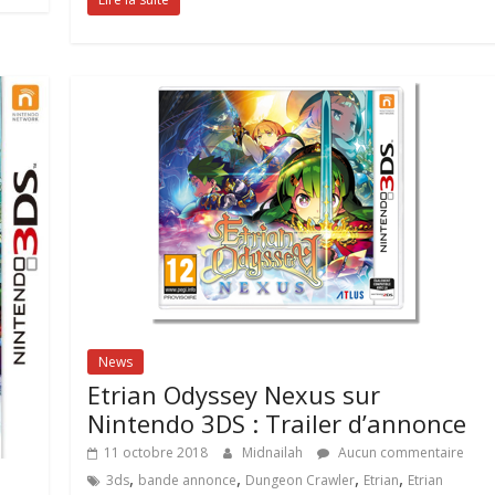
News
Etrian Odyssey Nexus sur
Nintendo 3DS : Trailer d’annonce
11 octobre 2018
Midnailah
Aucun commentaire
,
,
,
,
3ds
bande annonce
Dungeon Crawler
Etrian
Etrian