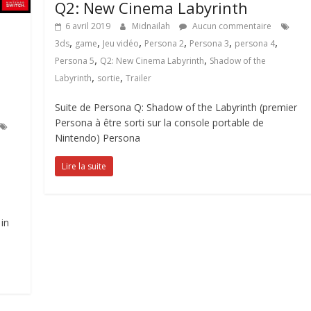
Q2: New Cinema Labyrinth
6 avril 2019
Midnailah
Aucun commentaire
,
,
,
,
,
,
3ds
game
Jeu vidéo
Persona 2
Persona 3
persona 4
,
,
Persona 5
Q2: New Cinema Labyrinth
Shadow of the
,
,
Labyrinth
sortie
Trailer
Suite de Persona Q: Shadow of the Labyrinth (premier
Persona à être sorti sur la console portable de
Nintendo) Persona
Lire la suite
in